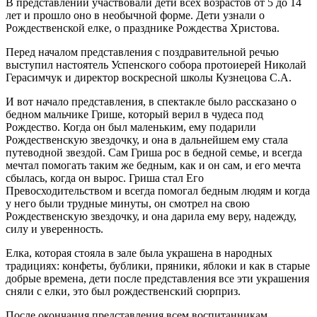
В представлении участвовали дети всех возрастов от 5 до 14
лет и прошло оно в необычной форме. Дети узнали о
Рождественской елке, о празднике Рождества Христова.
Перед началом представления с поздравительной речью
выступил настоятель Успенского собора протоиерей Николай
Герасимчук и директор воскресной школы Кузнецова С.А.
И вот начало представления, в спектакле было рассказано о
бедном мальчике Грише, который верил в чудеса под
Рождество. Когда он был маленьким, ему подарили
Рождественскую звездочку, и она в дальнейшем ему стала
путеводной звездой. Сам Гриша рос в бедной семье, и всегда
мечтал помогать таким же бедным, как и он сам, и его мечта
сбылась, когда он вырос. Гриша стал Его
Превосходительством и всегда помогал бедным людям и когда
у него были трудные минуты, он смотрел на свою
Рождественскую звездочку, и она дарила ему веру, надежду,
силу и уверенность.
Елка, которая стояла в зале была украшена в народных
традициях: конфеты, бублики, пряники, яблоки и как в старые
добрые времена, дети после представления все эти украшения
сняли с елки, это был рождественский сюрприз.
После окончания представления всем воспитанникам