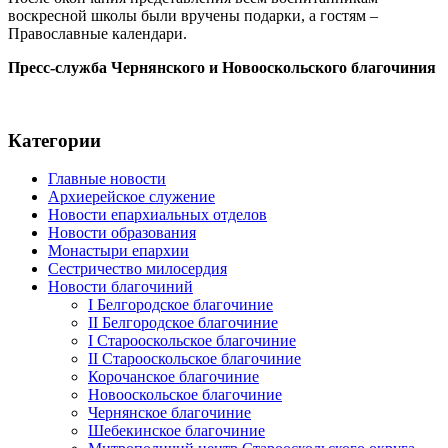
воскресной школы были вручены подарки, а гостям –
Православные календари.
Пресс-служба Чернянского и Новооскольского благочиния
Категории
Главные новости
Архиерейское служение
Новости епархиальных отделов
Новости образования
Монастыри епархии
Сестричество милосердия
Новости благочиний
I Белгородское благочиние
II Белгородское благочиние
I Старооскольское благочиние
II Старооскольское благочиние
Корочанское благочиние
Новооскольское благочиние
Чернянское благочиние
Шебекинское благочиние