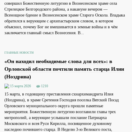
совершил Божественную литургию в Вознесенском храме села
Стрелецкое Белгородского района, а накануне вечером —
Всенощное бдение в Вознесенском храме Старого Оскола. Владыка
обратился к верующим с архипастырским словом, в котором
объяснил, почему Бог не вмешивается в земные войны и в чём
заключается главный смысл Вознесения. В...
ГЛАВНЫЕ НОВОСТИ
«Он находил необходимые слова для всех»: в
Орловской области почтили память старца Илии
(Ноздрина)
15 марта 2026
1210
15 марта, в годовщину преставления схиархимандрита Илия
(Ноздрина), в храме Сретения Господня поселка Вятский Посад
Орловского муниципального округа прошли памятные
мероприятия. Божественную литургию возглавили главы трех
митрополий, а верующие услышали послание Патриарха
Московского и всея Руси Кирилла, посвященное духовному
наследию почившего старца. В Неделю 3-ю Великого поста,