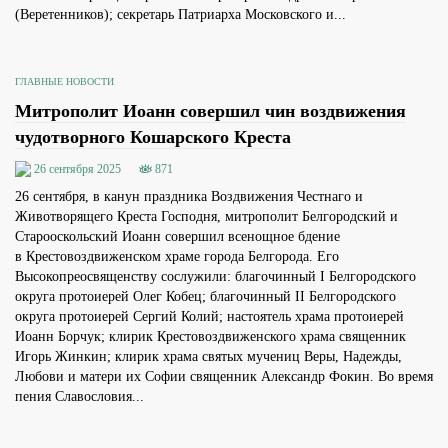
(Веретенников); секретарь Патриарха Московского и...
ГЛАВНЫЕ НОВОСТИ
Митрополит Иоанн совершил чин воздвижения
чудотворного Кошарского Креста
26 сентября 2025
871
26 сентября, в канун праздника Воздвижения Честнаго и
Животворящего Креста Господня, митрополит Белгородский и
Старооскольский Иоанн совершил всенощное бдение
в Крестовоздвиженском храме города Белгорода. Его
Высокопреосвященству сослужили: благочинный I Белгородского
округа протоиерей Олег Кобец; благочинный II Белгородского
округа протоиерей Сергий Колий; настоятель храма протоиерей
Иоанн Борчук; клирик Крестовоздвиженского храма священник
Игорь Жинкин; клирик храма святых мучениц Веры, Надежды,
Любови и матери их Софии священник Александр Фокин. Во время
пения Славословия...