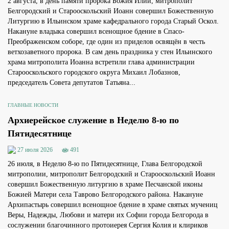
2 августа, в день памяти пророка Божия Илии, митрополит
Белгородский и Старооскольский Иоанн совершил Божественную
Литургию в Ильинском храме кафедрального города Старый Оскол.
Накануне владыка совершил всенощное бдение в Спасо-
Преображенском соборе, где один из приделов освящён в честь
ветхозаветного пророка. В сам день праздника у стен Ильинского
храма митрополита Иоанна встретили глава администрации
Старооскольского городского округа Михаил Лобазнов,
председатель Совета депутатов Татьяна...
ГЛАВНЫЕ НОВОСТИ
Архиерейское служение в Неделю 8-ю по
Пятидесятнице
27 июля 2026
491
26 июля, в Неделю 8-ю по Пятидесятнице, Глава Белгородской
митрополии, митрополит Белгородский и Старооскольский Иоанн
совершил Божественную литургию в храме Песчанской иконы
Божией Матери села Таврово Белгородского района. Накануне
Архипастырь совершил всенощное бдение в храме святых мучениц
Веры, Надежды, Любови и матери их Софии города Белгорода в
сослужении благочинного протоиерея Сергия Колия и клириков