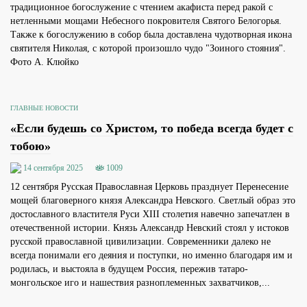
традиционное богослужение с чтением акафиста перед ракой с
нетленными мощами Небесного покровителя Святого Белогорья.
Также к богослужению в собор была доставлена чудотворная икона
святителя Николая, с которой произошло чудо "Зоиного стояния".
Фото А. Клюйко
ГЛАВНЫЕ НОВОСТИ
«Если будешь со Христом, то победа всегда будет с
тобою»
14 сентября 2025
1009
12 сентября Русская Православная Церковь празднует Перенесение
мощей благоверного князя Александра Невского. Светлый образ это
достославного властителя Руси XIII столетия навечно запечатлен в
отечественной истории. Князь Александр Невский стоял у истоков
русской православной цивилизации. Современники далеко не
всегда понимали его деяния и поступки, но именно благодаря им и
родилась, и выстояла в будущем Россия, пережив татаро-
монгольское иго и нашествия разноплеменных захватчиков,...