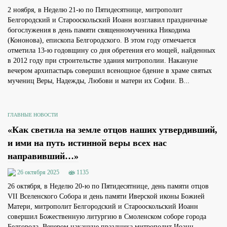
2 ноября, в Неделю 21-ю по Пятидесятнице, митрополит
Белгородский и Старооскольский Иоанн возглавил праздничные
богослужения в день памяти священномученика Никодима
(Кононова), епископа Белгородского. В этом году отмечается
отметила 13-ю годовщину со дня обретения его мощей, найденных
в 2012 году при строительстве здания митрополии. Накануне
вечером архипастырь совершил всенощное бдение в храме святых
мучениц Веры, Надежды, Любови и матери их Софии. В...
ГЛАВНЫЕ НОВОСТИ
«Как светила на земле отцов наших утвердивший,
и ими на путь истинной веры всех нас
направивший…»
26 октября 2025
1135
26 октября, в Неделю 20-ю по Пятидесятнице, день памяти отцов
VII Вселенского Собора и день памяти Иверской иконы Божией
Матери, митрополит Белгородский и Старооскольский Иоанн
совершил Божественную литургию в Смоленском соборе города
Белгорода. Вечером накануне праздника митрополит Иоанн