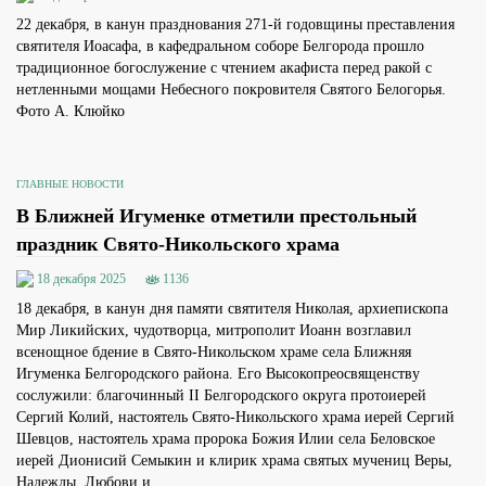
22 декабря, в канун празднования 271-й годовщины преставления
святителя Иоасафа, в кафедральном соборе Белгорода прошло
традиционное богослужение с чтением акафиста перед ракой с
нетленными мощами Небесного покровителя Святого Белогорья.
Фото А. Клюйко
ГЛАВНЫЕ НОВОСТИ
В Ближней Игуменке отметили престольный
праздник Свято-Никольского храма
18 декабря 2025
1136
18 декабря, в канун дня памяти святителя Николая, архиепископа
Мир Ликийских, чудотворца, митрополит Иоанн возглавил
всенощное бдение в Свято-Никольском храме села Ближняя
Игуменка Белгородского района. Его Высокопреосвященству
сослужили: благочинный II Белгородского округа протоиерей
Сергий Колий, настоятель Свято-Никольского храма иерей Сергий
Шевцов, настоятель храма пророка Божия Илии села Беловское
иерей Дионисий Семыкин и клирик храма святых мучениц Веры,
Надежды, Любови и...