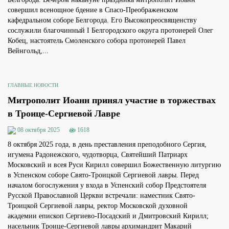
совершил всенощное бдение в Спасо-Преображенском
кафедральном соборе Белгорода. Его Высокопреосвященству
сослужили благочинный I Белгородского округа протоиерей Олег
Кобец, настоятель Смоленского собора протоиерей Павел
Вейнгольд,...
ГЛАВНЫЕ НОВОСТИ
Митрополит Иоанн принял участие в торжествах
в Троице-Сергиевой Лавре
08 октября 2025
1618
8 октября 2025 года, в день преставления преподобного Сергия,
игумена Радонежского, чудотворца, Святейший Патриарх
Московский и всея Руси Кирилл совершил Божественную литургию
в Успенском соборе Свято-Троицкой Сергиевой лавры. Перед
началом богослужения у входа в Успенский собор Предстоятеля
Русской Православной Церкви встречали: наместник Свято-
Троицкой Сергиевой лавры, ректор Московской духовной
академии епископ Сергиево-Посадский и Дмитровский Кирилл;
насельник Троице-Сергиевой лавры архимандрит Макарий