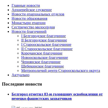
Главные новости
Архиерейское служение
Новости епархиальных отделов
Новости образования
Монастыри епархии
Сестричество милосердия
Новости благочиний
I Белгородское благочиние
II Белгородское благочиние
I Старооскольское благочиние
II Старооскольское благочиние
Корочанское благочиние
Новооскольское благочиние
Чернянское благочиние
Шебекинское благочиние
Митрополичий центр Старооскольского округа
Актуально
Последние новости
Белгород отметил 83-ю годовщину освобождения от
немецко-фашистских захватчиков