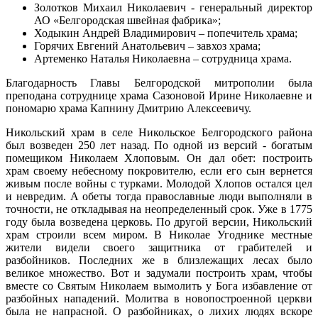
Золотков Михаил Николаевич - генеральный директор
АО «Белгородская швейная фабрика»;
Ходыкин Андрей Владимирович – попечитель храма;
Горячих Евгений Анатольевич – завхоз храма;
Артеменко Наталья Николаевна – сотрудница храма.
Благодарность Главы Белгородской митрополии была
преподана сотруднице храма Сазоновой Ирине Николаевне и
пономарю храма Капнину Дмитрию Алексеевичу.
Никольский храм в селе Никольское Белгородского района
был возведен 250 лет назад. По одной из версий - богатым
помещиком Николаем Хлоповым. Он дал обет: построить
храм своему небесному покровителю, если его сын вернется
живым после войны с турками. Молодой Хлопов остался цел
и невредим. А обеты тогда православные люди выполняли в
точности, не откладывая на неопределенный срок. Уже в 1775
году была возведена церковь. По другой версии, Никольский
храм строили всем миром. В Николае Угоднике местные
жители видели своего защитника от грабителей и
разбойников. Последних же в близлежащих лесах было
великое множество. Вот и задумали построить храм, чтобы
вместе со Святым Николаем вымолить у Бога избавление от
разбойных нападений. Молитва в новопостроенной церкви
была не напрасной. О разбойниках, о лихих людях вскоре