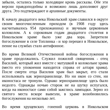
забыли, остались только холодящие кровь рассказы. Обе эти
версии правдоподобны и возможно лишь дополняют друг
друга. Это подтверждают и архивные документы.
К началу двадцатого века Никольский храм славился в округе
своим многочисленным приходом (в 1908 году здесь
насчитывалось 954 прихожанина) и звучным церковным
колоколом. А к сороковым годам двадцатого столетия в
Никольском храме было уже два хора. Запретили
богослужение в селе Топлинка - и хор перешел в Никольское,
пение на службах стало антифонное.
Во время Великой Отечественной войны богослужения в
храме продолжались. Служил пожилой священник - отец
Василий, который жил вместе с матушкой в колокольне храма
(место его упокоения находится справа от алтаря храма).
После смерти отца Василия храм был закрыт, его стали
использовать как зернохранилище. Но ни икон со стен, ни
иконостаса не тронули. Однако зернохранилище здесь было
недолго. Однажды ночью сторож не на шутку испугался,
когда на иконостасе сами собой зажглись лампадки. Зерно из
святого места вскоре вывезли, в храме возобновились
богослужения на несколько лет.
Во время хрущевских гонений церковь в Никольском