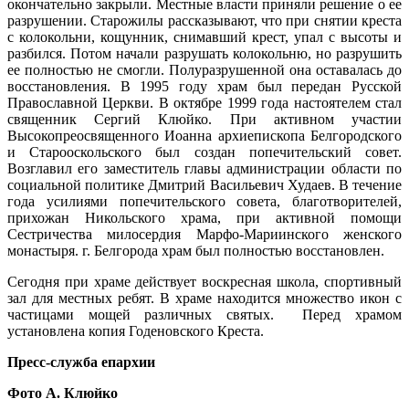
окончательно закрыли. Местные власти приняли решение о ее
разрушении. Старожилы рассказывают, что при снятии креста
с колокольни, кощунник, снимавший крест, упал с высоты и
разбился. Потом начали разрушать колокольню, но разрушить
ее полностью не смогли. Полуразрушенной она оставалась до
восстановления. В 1995 году храм был передан Русской
Православной Церкви. В октябре 1999 года настоятелем стал
священник Сергий Клюйко. При активном участии
Высокопреосвященного Иоанна архиепископа Белгородского
и Старооскольского был создан попечительский совет.
Возглавил его заместитель главы администрации области по
социальной политике Дмитрий Васильевич Худаев. В течение
года усилиями попечительского совета, благотворителей,
прихожан Никольского храма, при активной помощи
Сестричества милосердия Марфо-Мариинского женского
монастыря. г. Белгорода храм был полностью восстановлен.
Сегодня при храме действует воскресная школа, спортивный
зал для местных ребят. В храме находится множество икон с
частицами мощей различных святых. Перед храмом
установлена копия Годеновского Креста.
Пресс-служба епархии
Фото А. Клюйко