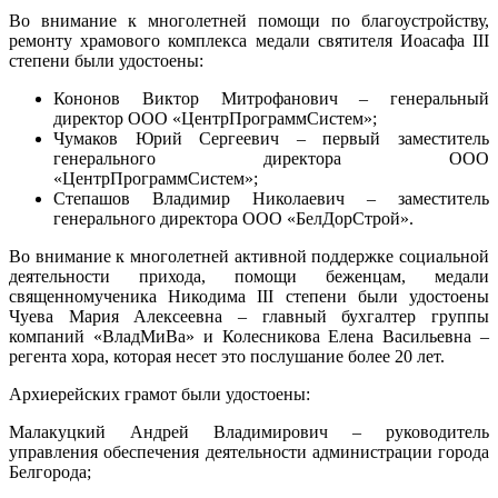
Во внимание к многолетней помощи по благоустройству,
ремонту храмового комплекса медали святителя Иоасафа III
степени были удостоены:
Кононов Виктор Митрофанович – генеральный
директор ООО «ЦентрПрограммСистем»;
Чумаков Юрий Сергеевич – первый заместитель
генерального директора ООО
«ЦентрПрограммСистем»;
Степашов Владимир Николаевич – заместитель
генерального директора ООО «БелДорСтрой».
Во внимание к многолетней активной поддержке социальной
деятельности прихода, помощи беженцам, медали
священномученика Никодима III степени были удостоены
Чуева Мария Алексеевна – главный бухгалтер группы
компаний «ВладМиВа» и Колесникова Елена Васильевна –
регента хора, которая несет это послушание более 20 лет.
Архиерейских грамот были удостоены:
Малакуцкий Андрей Владимирович – руководитель
управления обеспечения деятельности администрации города
Белгорода;