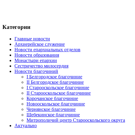
Категории
Главные новости
Архиерейское служение
Новости епархиальных отделов
Новости образования
Монастыри епархии
Сестричество милосердия
Новости благочиний
I Белгородское благочиние
II Белгородское благочиние
I Старооскольское благочиние
II Старооскольское благочиние
Корочанское благочиние
Новооскольское благочиние
Чернянское благочиние
Шебекинское благочиние
Митрополичий центр Старооскольского округа
Актуально