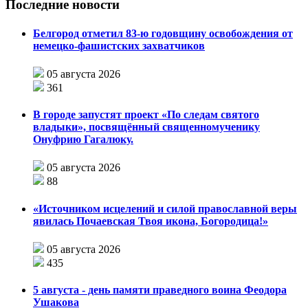
Последние новости
Белгород отметил 83-ю годовщину освобождения от
немецко-фашистских захватчиков
05 августа 2026
361
В городе запустят проект «По следам святого
владыки», посвящённый священномученику
Онуфрию Гагалюку.
05 августа 2026
88
«Источником исцелений и силой православной веры
явилась Почаевская Твоя икона, Богородица!»
05 августа 2026
435
5 августа - день памяти праведного воина Феодора
Ушакова