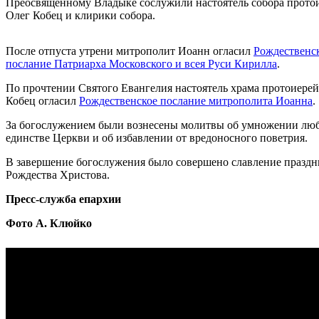
Преосвященному Владыке сослужили настоятель собора прото
Олег Кобец и клирики собора.
После отпуста утрени митрополит Иоанн огласил
Рождественс
послание Патриарха Московского и всея Руси Кирилла
.
По прочтении Святого Евангелия настоятель храма протоиере
Кобец огласил
Рождественское послание митрополита Иоанна
.
За богослужением были вознесены молитвы об умножении лю
единстве Церкви и об избавлении от вредоносного поветрия.
В завершение богослужения было совершено славление праздн
Рождества Христова.
Пресс-служба епархии
Фото А. Клюйко