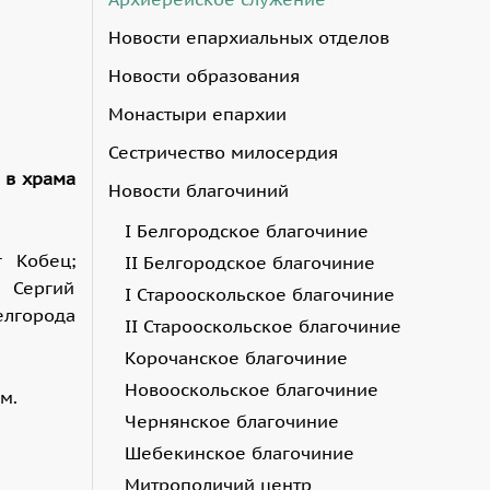
Новости епархиальных отделов
Новости образования
Монастыри епархии
Сестричество милосердия
 в храма
Новости благочиний
I Белгородское благочиние
г Кобец;
II Белгородское благочиние
к Сергий
I Старооскольское благочиние
елгорода
II Старооскольское благочиние
Корочанское благочиние
Новооскольское благочиние
м.
Чернянское благочиние
Шебекинское благочиние
Митрополичий центр