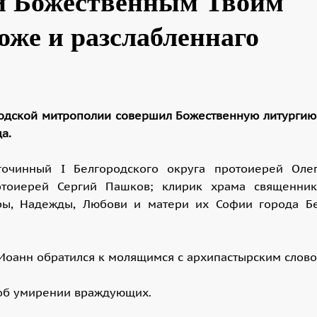
и Божественным Твоим
оже и разслабленнаго
ородской митрополии совершил Божественную литургию
а.
гочинный I Белгородского округа протоиерей Оле
ротоиерей Сергий Пашков; клирик храма священни
ры, Надежды, Любови и матери их Софии города Б
Иоанн обратился к молящимся с архипастырским слово
 об умирении враждующих.