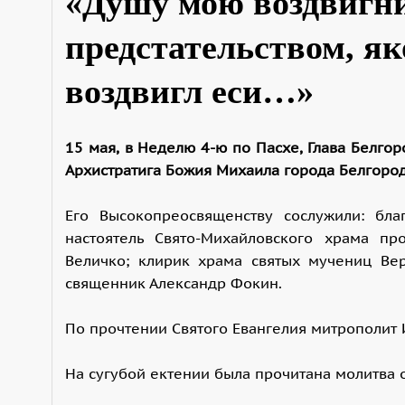
«Душу мою воздвигн
предстательством, як
воздвигл еси…»
15 мая, в Неделю 4-ю по Пасхе, Глава Белг
Архистратига Божия Михаила города Белгород
Его Высокопреосвященству сослужили: бла
настоятель Свято-Михайловского храма п
Величко; клирик храма святых мучениц Ве
священник Александр Фокин.
По прочтении Святого Евангелия митрополит 
На сугубой ектении была прочитана молитва