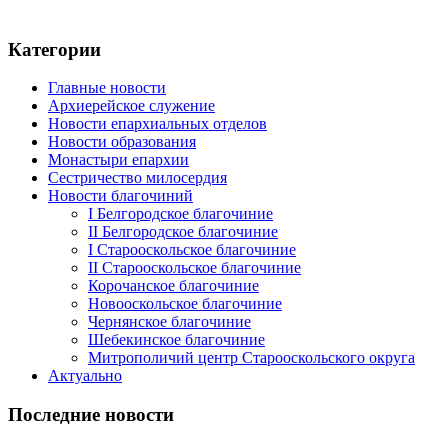
Категории
Главные новости
Архиерейское служение
Новости епархиальных отделов
Новости образования
Монастыри епархии
Сестричество милосердия
Новости благочиний
I Белгородское благочиние
II Белгородское благочиние
I Старооскольское благочиние
II Старооскольское благочиние
Корочанское благочиние
Новооскольское благочиние
Чернянское благочиние
Шебекинское благочиние
Митрополичий центр Старооскольского округа
Актуально
Последние новости