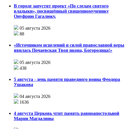
В городе запустят проект «По следам святого
владыки», посвящённый священномученику
Онуфрию Гагалюку.
05 августа 2026
88
«Источником исцелений и силой православной веры
явилась Почаевская Твоя икона, Богородица!»
05 августа 2026
438
5 августа - день памяти праведного воина Феодора
Ушакова
04 августа 2026
1636
4 августа Церковь чтит память равноапостольной
Марии Магдалины