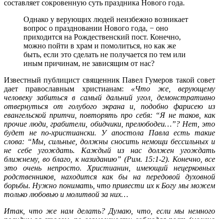
составляет сокровенную суть праздника Нового года.
Однако у верующих людей неизбежно возникает
вопрос о праздновании Нового года, − оно
приходится на Рождественский пост. Конечно,
можно пойти в храм и помолиться, но как же
быть, если это сделать не получается по тем или
иным причинам, не зависящим от нас?
Известный публицист священник Павел Гумеров такой совет
дает православным христианам:
«Что же, верующему
человеку забиться в самый дальний угол, демонстративно
отвернуться от голубого экрана и, подобно фарисею из
евангельской притчи, повторять про себя: “Я не таков, как
прочие люди, грабители, обидчики, прелюбодеи…”? Нет, это
будет не по-христиански. У апостола Павла есть такие
слова: “Мы, сильные, должны сносить немощи бессильных и
не себе угождать. Каждый из нас
должен угождать
ближнему, во благо, к назиданию” (Рим. 15:1-2). Конечно, все
это очень непросто. Христианин, имеющий нецерковных
родственников, находится как бы на передовой духовной
борьбы. Нужно понимать, что привести их к Богу мы можем
только любовью и молитвой за них…
Итак, что же нам делать? Думаю, что, если мы немного