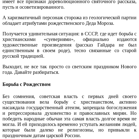
имеет все признаки дореволюционного святочного рассказа,
пусть и осоветизированного.
А харизматичный персонаж сторожа из геологической партии
обладает атрибутами рождественского Деда Мороза.
Получается удивительная ситуация: в СССР, где идет борьба с
христианскими «суевериями», официально издаются
художественные произведения (рассказ Гайдара не был
единственным в своем роде), тесно связанные со старой
русской традицией.
Выходит, не все так просто со светским праздником Нового
года. Давайте разбираться.
Борьба с Рождеством
Без сомнения, советская власть с первых дней своего
существования вела борьбу с христианством, активно
насаждала государственный атеизм, запрещала богослужения
и репрессировала духовенство и православных мирян. Но
победить народные обычаи эта самая власть долгое время не
могла. И ей приходилось временно уступать желаниям людей,
которые были далеко не религиозны, но привыкли к
праздничным датам царской России.