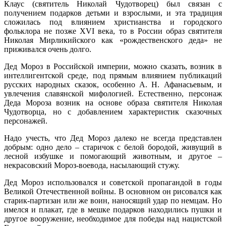
Клаус (святитель Николай Чудотворец) был связан с
получением подарков детьми и взрослыми, и эта традиция
сложилась под влиянием христианства и городского
фольклора не позже XVI века, то в России образ святителя
Николая Мирликийского как «рождественского деда» не
приживался очень долго.
Дед Мороз в Российской империи, можно сказать, возник в
интеллигентской среде, под прямым влиянием публикаций
русских народных сказок, особенно А. Н. Афанасьевым, и
увлечения славянской мифологией. Естественно, персонаж
Деда Мороза возник на основе образа святителя Николая
Чудотворца, но с добавлением характеристик сказочных
персонажей.
Надо учесть, что Дед Мороз далеко не всегда представлен
добрым: одно дело – старичок с белой бородой, живущий в
лесной избушке и помогающий животным, и другое –
некрасовский Мороз-воевода, насылающий стужу.
Дед Мороз использовался и советской пропагандой в годы
Великой Отечественной войны. В основном он рисовался как
старик-партизан или же воин, наносящий удар по немцам. Но
имелся и плакат, где в мешке подарков находились пушки и
другое вооружение, необходимое для победы над нацистской