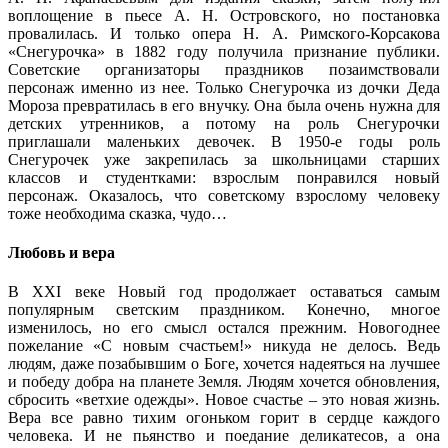
воплощение в пьесе А. Н. Островского, но постановка
провалилась. И только опера Н. А. Римского-Корсакова
«Снегурочка» в 1882 году получила признание публики.
Советские организаторы праздников позаимствовали
персонаж именно из нее. Только Снегурочка из дочки Деда
Мороза превратилась в его внучку. Она была очень нужна для
детских утренников, а потому на роль Снегурочки
приглашали маленьких девочек. В 1950-е годы роль
Снегурочек уже закрепилась за школьницами старших
классов и студентками: взрослым понравился новый
персонаж. Оказалось, что советскому взрослому человеку
тоже необходима сказка, чудо…
Любовь и вера
В XXI веке Новый год продолжает оставаться самым
популярным светским праздником. Конечно, многое
изменилось, но его смысл остался прежним. Новогоднее
пожелание «С новым счастьем!» никуда не делось. Ведь
людям, даже позабывшим о Боге, хочется надеяться на лучшее
и победу добра на планете Земля. Людям хочется обновления,
сбросить «ветхие одежды». Новое счастье – это новая жизнь.
Вера все равно тихим огоньком горит в сердце каждого
человека. И не пьянство и поедание деликатесов, а она