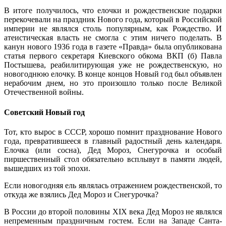
В итоге получилось, что елочки и рождественские подарки
перекочевали на праздник Нового года, который в Российской
империи не являлся столь популярным, как Рождество. И
атеистическая власть не смогла с этим ничего поделать. В
канун нового 1936 года в газете «Правда» была опубликована
статья первого секретаря Киевского обкома ВКП (б) Павла
Постышева, реабилитирующая уже не рождественскую, но
новогоднюю елочку. В конце концов Новый год был объявлен
нерабочим днем, но это произошло только после Великой
Отечественной войны.
Советский Новый год
Тот, кто вырос в СССР, хорошо помнит празднование Нового
года, превратившееся в главный радостный день календаря.
Елочка (или сосна), Дед Мороз, Снегурочка и особый
пиршественный стол обязательно всплывут в памяти людей,
вышедших из той эпохи.
Если новогодняя ель являлась отражением рождественской, то
откуда же взялись Дед Мороз и Снегурочка?
В России до второй половины XIX века Дед Мороз не являлся
непременным праздничным гостем. Если на Западе Санта-