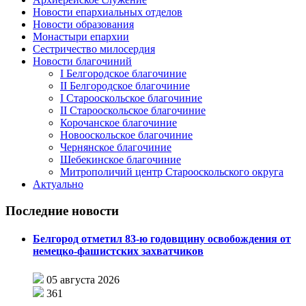
Новости епархиальных отделов
Новости образования
Монастыри епархии
Сестричество милосердия
Новости благочиний
I Белгородское благочиние
II Белгородское благочиние
I Старооскольское благочиние
II Старооскольское благочиние
Корочанское благочиние
Новооскольское благочиние
Чернянское благочиние
Шебекинское благочиние
Митрополичий центр Старооскольского округа
Актуально
Последние новости
Белгород отметил 83-ю годовщину освобождения от
немецко-фашистских захватчиков
05 августа 2026
361