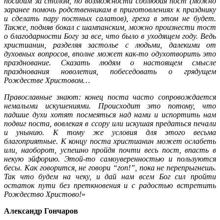
посидим за столом, по возможности соблюдая пост (можно
заранее помочь родственникам в приготовлениях к празднику
и сделать пару постных салатов), греха в этом не будет.
Также, подняв бокал с шампанским, можно произнести тост
о благодарности Богу за все, что было в уходящем году. Ведь
христианин, разделяя застолье с людьми, далекими от
духовных вопросов, вполне может как-то одухотворить это
празднование. Сказать людям о настоящем смысле
празднования новолетия, побеседовать о грядущем
Рождестве Христовом…
Православные знают: конец поста часто сопровождается
немалыми искушениями. Происходит это потому, что
падшие духи хотят посмеяться над нами и испортить нам
подвиг поста, вовлекая в ссору или искушая предаться печали
и унынию. К тому же условия для этого весьма
благоприятные. К концу поста христианин может ослабеть
или, наоборот, успешно пройдя почти весь пост, впасть в
некую эйфорию. Этой-то самоуверенностью и пользуются
бесы. Как говорится, не говори “гоп!”, пока не перепрыгнешь.
Так что будем на чеку, и дай нам всем Бог сил пройти
остаток пути без преткновения и с радостью встретить
Рождество Христово!
»
Александр Гончаров