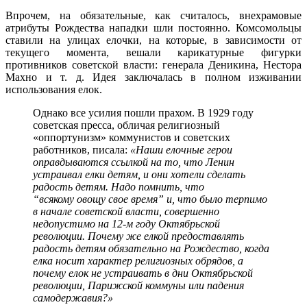
Впрочем, на обязательные, как считалось, внехрамовые
атрибуты Рождества нападки шли постоянно. Комсомольцы
ставили на улицах елочки, на которые, в зависимости от
текущего момента, вешали карикатурные фигурки
противников советской власти: генерала Деникина, Нестора
Махно и т. д. Идея заключалась в полном изживании
использования елок.
Однако все усилия пошли прахом. В 1929 году
советская пресса, обличая религиозный
«оппортунизм» коммунистов и советских
работников, писала:
«Наши елочные герои
оправдываются ссылкой на то, что Ленин
устраивал елки детям, и они хотели сделать
радость детям. Надо помнить, что
“всякому
овощу свое время” и, что было терпимо
в начале советской власти, совершенно
недопустимо на 12-м году Октябрьской
революции. Почему же елкой предоставлять
радость детям обязательно на Рождество, когда
елка носит характер религиозных обрядов, а
почему елок не устраивать в дни Октябрьской
революции, Парижской коммуны или падения
самодержавия?»