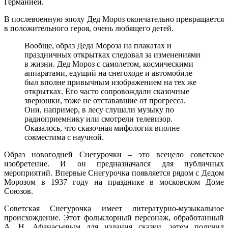
Германией.
В послевоенную эпоху Дед Мороз окончательно превращается
в положительного героя, очень любящего детей.
Вообще, образ Деда Мороза на плакатах и
праздничных открытках следовал за изменениями
в жизни. Дед Мороз с самолетом, космическими
аппаратами, едущий на снегоходе и автомобиле
был вполне привычным изображением на тех же
открытках. Его часто сопровождали сказочные
зверюшки, тоже не отстававшие от прогресса.
Они, например, в лесу слушали музыку по
радиоприемнику или смотрели телевизор.
Оказалось, что сказочная мифология вполне
совместима с научной.
Образ новогодней Снегурочки – это всецело советское
изобретение. И он предназначался для публичных
мероприятий. Впервые Снегурочка появляется рядом с Дедом
Морозом в 1937 году на празднике в московском Доме
Союзов.
Советская Снегурочка имеет литературно-музыкальное
происхождение. Этот фольклорный персонаж, обработанный
А. Н. Афанасьевым для издания сказки, затем получил