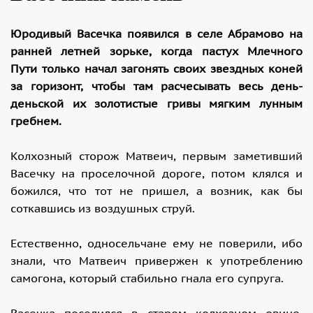
Юродивый Васечка появился в селе Абрамово на
ранней летней зорьке, когда пастух Млечного
Пути только начал загонять своих звездных коней
за горизонт, чтобы там расчесывать весь день-
деньской их золотистые гривы мягким лунным
гребнем.
Колхозный сторож Матвеич, первым заметивший
Васечку на проселочной дороге, потом клялся и
божился, что тот не пришел, а возник, как бы
соткавшись из воздушных струй.
Естественно, односельчане ему не поверили, ибо
знали, что Матвеич привержен к употреблению
самогона, который стабильно гнала его супруга.
Васечка поселился в старом колхозном овине,