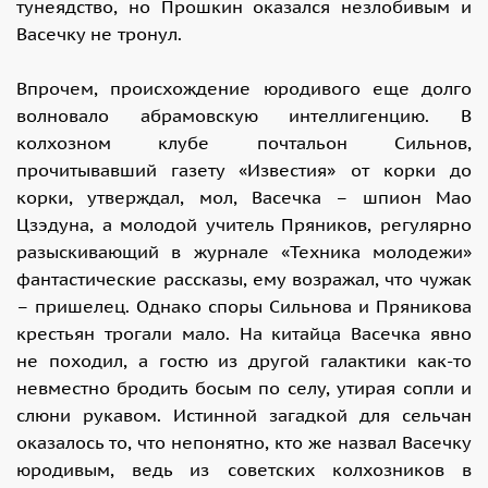
тунеядство, но Прошкин оказался незлобивым и
Васечку не тронул.
Впрочем, происхождение юродивого еще долго
волновало абрамовскую интеллигенцию. В
колхозном клубе почтальон Сильнов,
прочитывавший газету «Известия» от корки до
корки, утверждал, мол, Васечка – шпион Мао
Цзэдуна, а молодой учитель Пряников, регулярно
разыскивающий в журнале «Техника молодежи»
фантастические рассказы, ему возражал, что чужак
– пришелец. Однако споры Сильнова и Пряникова
крестьян трогали мало. На китайца Васечка явно
не походил, а гостю из другой галактики как-то
невместно бродить босым по селу, утирая сопли и
слюни рукавом. Истинной загадкой для сельчан
оказалось то, что непонятно, кто же назвал Васечку
юродивым, ведь из советских колхозников в