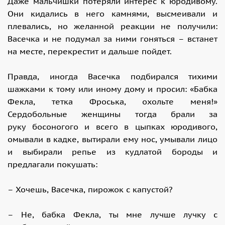
Даже мальчишки потеряли интерес к юродивому.
Они кидались в него камнями, высмеивали и
плевались, но желанной реакции не получили:
Васечка и не подумал за ними гоняться – встанет
на месте, перекрестит и дальше пойдет.
Правда, иногда Васечка подбирался тихими
шажками к тому или иному дому и просил: «Бабка
Фекла, тетка Фроська, охольте меня!»
Сердобольные женщины тогда брали за
руку босоногого и всего в цыпках юродивого,
омывали в кадке, вытирали ему нос, умывали лицо
и выбирали репье из кудлатой бороды и
предлагали покушать:
– Хочешь, Васечка, пирожок с капустой?
– Не, бабка Фекла, ты мне лучше лучку с