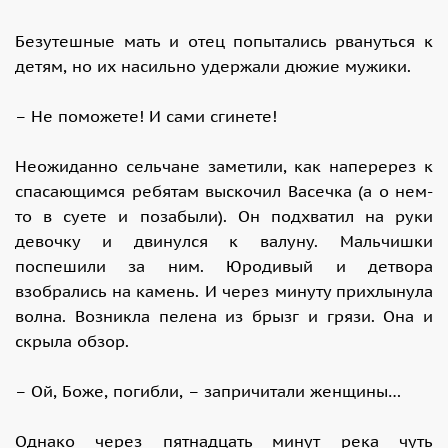
Безутешные мать и отец попытались рвануться к
детям, но их насильно удержали дюжие мужики.
– Не поможете! И сами сгинете!
Неожиданно сельчане заметили, как наперерез к
спасающимся ребятам выскочил Васечка (а о нем-
то в суете и позабыли). Он подхватил на руки
девочку и двинулся к валуну. Мальчишки
поспешили за ним. Юродивый и детвора
взобрались на камень. И через минуту прихлынула
волна. Возникла пелена из брызг и грязи. Она и
скрыла обзор.
– Ой, Боже, погибли, – запричитали женщины…
Однако через пятнадцать минут река чуть