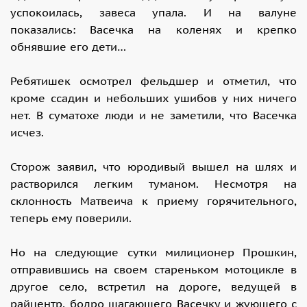
успокоилась, завеса упала. И на валуне
показались: Васечка на коленях и крепко
обнявшие его дети…
Ребятишек осмотрел фельдшер и отметил, что
кроме ссадин и небольших ушибов у них ничего
нет. В суматохе люди и не заметили, что Васечка
исчез.
Сторож заявил, что юродивый вышел на шлях и
растворился легким туманом. Несмотря на
склонность Матвеича к приему горячительного,
теперь ему поверили.
Но на следующие сутки милиционер Прошкин,
отправившись на своем стареньком мотоцикле в
другое село, встретил на дороге, ведущей в
райцентр, бодро шагающего Васечку и жующего с