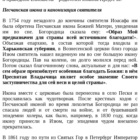
Песчанская икона и канонизация святителя
В 1754 году незадолго до кончины святителя Иоасафа им
была обретена Песчанская икона Божией Матери, увиденная
им во сне. Богородица сказала ему: «
Образ Мой
предназначен для страны всей источником благодати!
».
Объезжая епархию, в состав которой тогда входила и
Харьковская губерния
, в Вознесенской церкви близ города
Изюм святитель нашел виденную им во сне большую икону
Богородицы. Пав на колени, он долго молился перед ней.
Потом сказал благочинному слова, актуальные и для нас:
«В
сем образе преизобилует особенная благодать Божия: в нём
Пресвятая Владычица являет особое знамение Своего
заступничества для сей веси и целой страны»
.
Икона вместе с церковью была перенесена в село Пески и
прославилась как чудотворная. После крестных ходов с
Песчанской иконой во время лихолетья Богородица не раз
спасала людей и от смерти на войне, и от бушевавшей
эпидемии холеры, как было, например, в 1830 году, когда
икону принесли в Изюм, где эпидемия чудом внезапно
прекратилась.
В 1861 году по пути из Святых Гор в Петербург Император