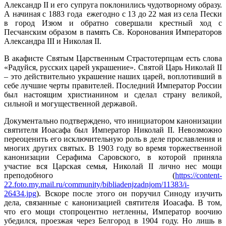
Александр II и его супруга поклонились чудотворному образу.
А начиная с 1883 года ежегодно с 13 до 22 мая из села Пески
в город Изюм и обратно совершали крестный ход с
Песчанским образом в память Св. Коронования Императоров
Александра ІІІ и Николая II.
В акафисте Святым Царственным Страстотерпцам есть слова
«Радуйся, русских царей украшение». Святой Царь Николай II
– это действительно украшение наших царей, воплотивший в
себе лучшие черты правителей. Последний Император России
был настоящим христианином и сделал страну великой,
сильной и могущественной державой.
Документально подтверждено, что инициатором канонизации
святителя Иоасафа был Император Николай II. Невозможно
переоценить его исключительную роль в деле прославления и
многих других святых. В 1903 году во время торжественной
канонизации Серафима Саровского, в которой приняла
участие вся Царская семья, Николай II лично нес мощи
преподобного (
https://content-
22.foto.my.mail.ru/community/bibliadenjzadnjom/11383/i-
26434.jpg
). Вскоре после этого он поручил Синоду изучить
дела, связанные с канонизацией святителя Иоасафа. В том,
что его мощи стопроцентно нетленны, Император воочию
убедился, проезжая через Белгород в 1904 году. Но лишь в