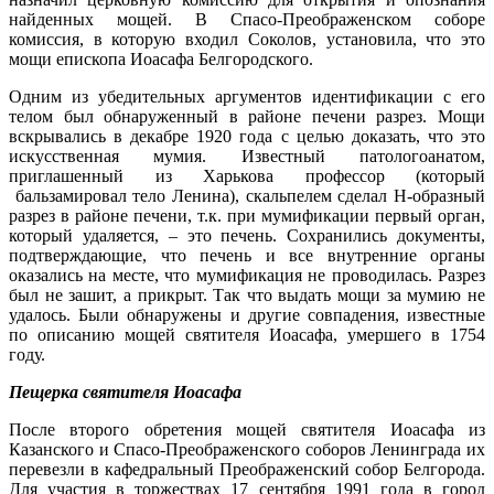
найденных мощей. В Спасо-Преображенском соборе
комиссия, в которую входил Соколов, установила, что это
мощи епископа Иоасафа Белгородского.
Одним из убедительных аргументов идентификации с его
телом был обнаруженный в районе печени разрез. Мощи
вскрывались в декабре 1920 года с целью доказать, что это
искусственная мумия. Известный патологоанатом,
приглашенный из Харькова профессор (который
бальзамировал тело Ленина), скальпелем сделал Н-образный
разрез в районе печени, т.к. при мумификации первый орган,
который удаляется, – это печень. Сохранились документы,
подтверждающие, что печень и все внутренние органы
оказались на месте, что мумификация не проводилась. Разрез
был не зашит, а прикрыт. Так что выдать мощи за мумию не
удалось. Были обнаружены и другие совпадения, известные
по описанию мощей святителя Иоасафа, умершего в 1754
году.
Пещерка святителя Иоасафа
После второго обретения мощей святителя Иоасафа из
Казанского и Спасо-Преображенского соборов Ленинграда их
перевезли в кафедральный Преображенский собор Белгорода.
Для участия в торжествах 17 сентября 1991 года в город