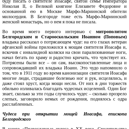
буду писать о святителе Иоасафе, святой семье Императора
Николая II, о Великой княгине Елизавете Федоровне и
основанной ею в Москве Марфо-Мариинской обители
милосердия. В Белгороде тоже есть Марфо-Мариинский
женский монастырь, но о нем я пока не писала.
Во время моего первого интервью с
митрополитом
Белгородским и Старооскольским Иоанном (Поповым)
владыка рассказал о потрясающем чуде: на его глазах ветеран
афганской войны приложился к мощам святителя Иоасафа и,
вскочив с инвалидной коляски на свои парализованные ноги,
начал бегать по храму и радостно кричать, что чувствует их.
Потрясены были все – он сам, высокопоставленные лица и
сопровождавший их владыка Иоанн. Это чудо напомнило о
том, что в 1911 году во время канонизации святителя Иоасафа
многие люди, страдавшие болезнью ног и рук, исцелялись, и
даже стоял хруст, когда мощи несли. От них в дни торжеств
обильно изливалась благодать чудесных исцелений. Один Бог
знает, сколько за эти годы случилось чудес – сколько прозрело
слепых, заговорило немых от рождения, поднялось с одра
расслабленных.
Чудеса при открытии мощей Иоасафа, епископа
Белгородского
В книге «Православные чудеса в XX веке. Свидетельства