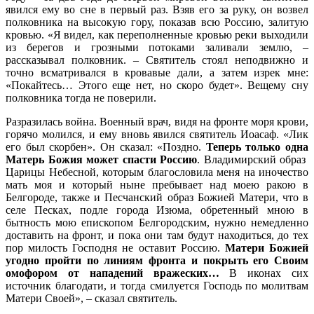
явился ему во сне в первый раз. Взяв его за руку, он возвел
полковника на высокую гору, показав всю Россию, залитую
кровью. «Я видел, как переполненные кровью реки выходили
из берегов и грозными потоками заливали землю, –
рассказывал полковник. – Святитель стоял неподвижно и
точно всматривался в кровавые дали, а затем изрек мне:
«Покайтесь… Этого еще нет, но скоро будет». Вещему сну
полковника тогда не поверили.
Разразилась война. Военный врач, видя на фронте моря крови,
горячо молился, и ему вновь явился святитель Иоасаф. «Лик
его был скорбен». Он сказал: «Поздно.
Теперь только одна
Матерь Божия может спасти Россию
. Владимирский образ
Царицы Небесной, которым благословила меня на иночество
мать моя и который ныне пребывает над моею ракою в
Белгороде, также и Песчанский образ Божией Матери, что в
селе Песках, подле города Изюма, обретенный мною в
бытность мою епископом Белгородским, нужно немедленно
доставить на фронт, и пока они там будут находиться, до тех
пор милость Господня не оставит Россию.
Матери Божией
угодно пройти по линиям фронта и покрыть его Своим
омофором от нападений вражеских…
В иконах сих
источник благодати, и тогда смилуется Господь по молитвам
Матери Своей», – сказал святитель.