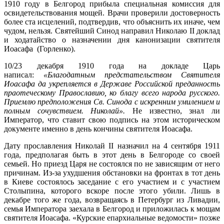
1910 году в Белгород прибыла специальная комиссия для
освидетельствования мощей. Врачи проверили достоверность
более ста исцелений, подтвердив, что объяснить их иначе, чем
чудом, нельзя. Святейший Синод направил Николаю II доклад
и ходатайство о назначении дня канонизации святителя
Иоасафа (Горленко).
10/23 декабря 1910 года на докладе Царь
написал:
«Благодатным предстательством Святителя
Иоасафа да укрепляется в Державе Российской преданность
праотеческому Православию, ко благу всего народа русского.
Приемлю предположения Св. Синода с искренним умилением и
полным сочувствием. Николай».
Не известно, знал ли
Император, что ставит свою подпись на этом историческом
документе именно в день кончины святителя Иоасафа.
Дату прославления Николай II назначил на 4 сентября 1911
года, предполагая быть в этот день в Белгороде со своей
семьей. Но приезд Царя не состоялся по не зависящим от него
причинам. Из-за ухудшения обстановки на фронтах в тот день
в Киеве состоялось заседание с его участием и с участием
Столыпина, которого вскоре после этого убили. Лишь в
декабре того же года, возвращаясь в Петербург из Ливадии,
семья Императора заехала в Белгород и приложилась к мощам
святителя Иоасафа. «Курские епархиальные ведомости» позже