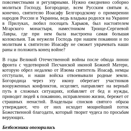
повсеместными и регулярными. Нужно ежедневно соборно
молиться Господу, Богородице, всем Русским святым и,
конечно, святителю Иоасафу Белгородскому о примирении
народов России и Украины, ведь владыка родился на Украине
в Прилуках, любил посещать Харьков, был настоятелем
Мгарского монастыря, наместником Троице-Сергиевой
Лавры, где при нем была выстроена самая большая
колокольня. Так неужели Господь при нашем покаянии и по
молитвам к святителю Иоасафу не сможет уврачевать наши
раны и положить конец войне?
В годы Великой Отечественной войны после обхода линии
фронта с чудотворной Песчанской иконой Божией Матери,
которую обрел недалеко от Изюма святитель Иоасаф, немцы
отступали, и наши войска отвоевывали родные земли.
Богородица через эту икону оберегает участников
вооруженных конфликтов, исцеляет, направляет на верный
путь в сложных ситуациях, избавляет от бед и нужды,
приводит людей к покаянию, исправлению жизни, бережет от
страшных ненастий. Владельцы списков святого образа
утверждают, что от них исходит мощнейший поток
Божественной благодати, который творит чудеса по просьбам
верующих.
Безбожники опозорились