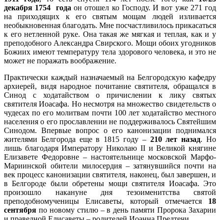
декабря 1754 года
он отошел ко Господу. И вот уже 271 год
на приходящих к его святым мощам людей изливается
необыкновенная благодать. Мне посчастливилось прикасаться
к его нетленной руке. Она такая же мягкая и теплая, как и у
преподобного Александра Свирского. Мощи обоих угодников
Божиих имеют температуру тела здорового человека, и это не
может не поражать воображение.
Практически каждый назначаемый на Белгородскую кафедру
архиерей, видя народное почитание святителя, обращался в
Синод с ходатайством о причислении к лику святых
святителя Иоасафа. Но несмотря на множество свидетельств о
чудесах по его молитвам почти 100 лет ходатайство местного
населения о его прославлении не поддерживалось Святейшим
Синодом. Впервые вопрос о его канонизации поднимался
жителями Белгорода еще в 1815 году –
210 лет назад
. Но
лишь благодаря Императору Николаю II и Великой княгине
Елизавете Федоровне – настоятельнице московской Марфо-
Мариинской обители милосердия – затянувшийся почти на
век процесс канонизации святителя, наконец, был завершен, и
в Белгороде были обретены мощи святителя Иоасафа. Это
произошло накануне дня тезоименитства святой
преподобномученицы Елисаветы, который отмечается
18
сентября
по новому стилю – в день памяти Пророка Захарии
и праведной Елисаветы – родителей Иоанна Предтечи.