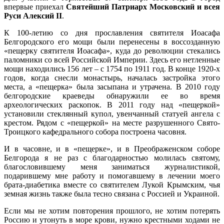
впервые приехал
Святейший Патриарх Московский и всея
Руси Алексий II
.
К 100-летию со дня прославления святителя Иоасафа
Белгородского его мощи были перенесены в воссозданную
«пещерку святителя Иоасафа», куда до революции стекались
паломники со всей Российской Империи. Здесь его нетленные
мощи находились 156 лет – с 1754 по 1911 год. В конце 1920-х
годов, когда снесли монастырь, началась застройка этого
места, а «пещерка» была засыпана и утрачена. В 2010 году
белгородские краеведы обнаружили ее во время
археологических раскопок. В 2011 году над «пещеркой»
установили стеклянный купол, увенчанный статуей ангела с
крестом. Рядом с «пещеркой» на месте разрушенного Свято-
Троицкого кафедрального собора построена часовня.
И в часовне, и в «пещерке», и в Преображенском соборе
Белгорода я не раз с благодарностью молилась святому,
благословившему меня заниматься журналистикой,
подарившему мне работу и помогавшему в лечении моего
брата-диабетика вместе со святителем Лукой Крымским, чья
земная жизнь также была тесно связана с Россией и Украиной.
Если мы не хотим повторения прошлого, не хотим потерять
Россию и утонуть в море крови, нужно крестными ходами не