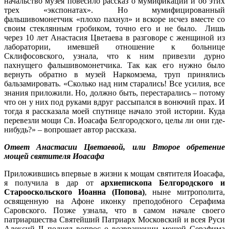
начальство музея повесило рассказ о мумификации и об этих
трех «экспонатах». Но мумифицированный
фальшивомонетчик «плохо пахнул» и вскоре исчез вместе со
своим стеклянным гробиком, точно его и не было. Лишь
через 10 лет Анастасия Цветаева в разговоре с женщиной из
лаборатории, имевшей отношение к больнице
Склифосовского, узнала, что к ним привезли дурно
пахнущего фальшивомонетчика. Так как его нужно было
вернуть обратно в музей Наркомзема, труп принялись
бальзамировать. «Сколько над ним старались! Все усилия, все
знания приложили. Но, должно быть, перестарались – потому
что он у них под руками вдруг рассыпался в вонючий прах. И
тогда я рассказала моей спутнице начало этой истории. Куда
перевезли мощи Св. Иоасафа Белгородского, целы ли они где-
нибудь?» – вопрошает автор рассказа.
Ответ Анастасии Цветаевой, или
Второе обретение
мощей святителя Иоасафа
Приложившись впервые в жизни к мощам святителя Иоасафа,
я получила в дар от
архиепископа Белгородского и
Старооскольского Иоанна (Попова)
, ныне митрополита,
освященную на Афоне иконку преподобного Серафима
Саровского. Позже узнала, что в самом начале своего
патриаршества Святейший Патриарх Московский и всея Руси
Алексий II поднял вопрос о возвращении мощей Серафима