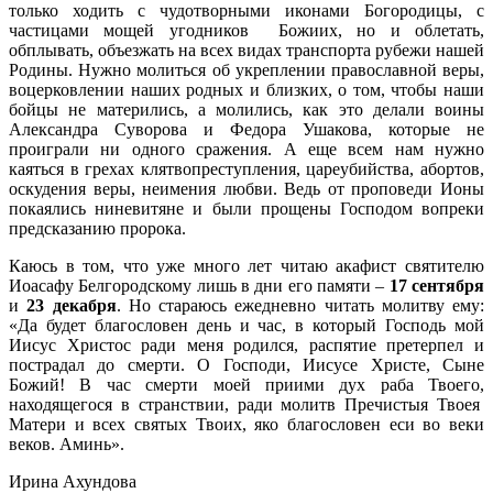
только ходить с чудотворными иконами Богородицы, с
частицами мощей угодников Божиих, но и облетать,
обплывать, объезжать на всех видах транспорта рубежи нашей
Родины. Нужно молиться об укреплении православной веры,
воцерковлении наших родных и близких, о том, чтобы наши
бойцы не матерились, а молились, как это делали воины
Александра Суворова и Федора Ушакова, которые не
проиграли ни одного сражения. А еще всем нам нужно
каяться в грехах клятвопреступления, цареубийства, абортов,
оскудения веры, неимения любви. Ведь от проповеди Ионы
покаялись ниневитяне и были прощены Господом вопреки
предсказанию пророка.
Каюсь в том, что уже много лет читаю акафист святителю
Иоасафу Белгородскому лишь в дни его памяти –
17 сентября
и
23 декабря
. Но стараюсь ежедневно читать молитву ему:
«Да будет благословен день и час, в который Господь мой
Иисус Христос ради меня родился, распятие претерпел и
пострадал до смерти. О Господи, Иисусе Христе, Сыне
Божий! В час смерти моей приими дух раба Твоего,
находящегося в странствии, ради молитв Пречистыя Твоея
Матери и всех святых Твоих, яко благословен еси во веки
веков. Аминь».
Ирина Ахундова