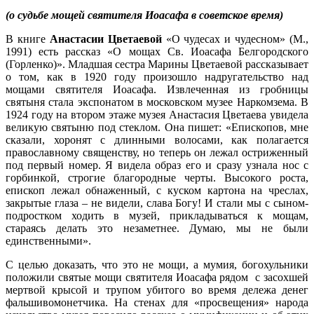
(о судьбе мощей святителя Иоасафа в советское время)
В книге
Анастасии Цветаевой
«О чудесах и чудесном» (М.,
1991) есть рассказ «О мощах Св. Иоасафа Белгородского
(Горленко)». Младшая сестра Марины Цветаевой рассказывает
о том, как в 1920 году произошло надругательство над
мощами святителя Иоасафа. Извлеченная из гробницы
святыня стала экспонатом в московском музее Наркомзема. В
1924 году на втором этаже музея Анастасия Цветаева увидела
великую святыню под стеклом. Она пишет: «Епископов, мне
сказали, хоронят с длинными волосами, как полагается
православному священству, но теперь он лежал остриженный
под первый номер. Я видела образ его и сразу узнала нос с
горбинкой, строгие благородные черты. Высокого роста,
епископ лежал обнаженный, с куском картона на чреслах,
закрытые глаза – не видели, слава Богу! И стали мы с сыном-
подростком ходить в музей, прикладываться к мощам,
стараясь делать это незаметнее. Думаю, мы не были
единственными».
С целью доказать, что это не мощи, а мумия, богохульники
положили святые мощи святителя Иоасафа рядом с засохшей
мертвой крысой и трупом убитого во время дележа денег
фальшивомонетчика. На стенах для «просвещения» народа