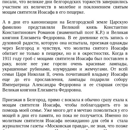
писали, что великие дни белгородских торжеств завершились
участием их величеств в молебне и поклонением святым
мощам святителя Иоасафа в его пещерке.
А в дни его канонизации на Белгородской земле Царскую
фамилию представляли Великий князь Константин
Константинович Романов (знаменитый поэт К.Р.) и Великая
княгиня Елизавета Федоровна. В ее дневнике есть запись о
духовной радости, которую она испытала, проезжая однажды
через Белгород и чувствуя, что молитва святого Иоасафа
обитает не только в пещерке, но и в окрестностях. Когда в
1911 году гроб с мощами святителя Иоасафа был поставлен в
раку, возле нее уже горели очень красивые лампады,
украшенные рубинами, изумрудами и жемчугами. От всей
семьи Царя Николая II, очень почитавшей владыку Иоасафа
еще до его прославления, лампады подарили собору
Императрица Александра Федоровна и ее старшая сестра
Великая княгиня Елизавета Федоровна.
Приезжая в Белгород, прямо с вокзала я обычно сразу ехала к
мощам святителя Иоасафа, чтобы поблагодарить его за
помощь моей семье. Уже много дет я мечтаю помолиться у его
мощей в дни его памяти, но пока не получается. Именно по
молитвам святителя Иоасафа неожиданно для себя я стала
журналистом газеты «Московская правда», не зная, что позже