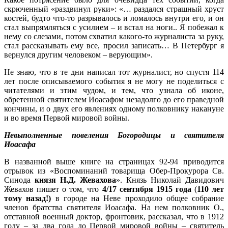
скрюченный «раздвинул руки»: «… раздался страшный хруст
костей, будто что-то разрывалось и ломалось внутри его, и он
стал выпрямляться с усилием – и встал на ноги.. Я побежал к
нему со слезами, потом схватил какого-то журналиста за руку,
стал рассказывать ему все, просил записать… В Петербург я
вернулся другим человеком – верующим».
Не знаю, что в те дни написал тот журналист, но спустя 114
лет после описываемого события я не могу не поделиться с
читателями и этим чудом, и тем, что узнала об иконе,
обретенной святителем Иоасафом незадолго до его праведной
кончины, и о двух его явлениях одному полковнику накануне
и во время Первой мировой войны.
Невыполненные повеления Богородицы и святителя
Иоасафа
В названной выше книге на страницах 92-94 приводится
отрывок из «Воспоминаний товарища Обер-Прокурора Св.
Синода
князя Н.Д. Жевахова
». Князь Николай Давидович
Жевахов пишет о том, что
4/17 сентября 1915 года
(
110 лет
тому назад!)
в городе на Неве проходило общее собрание
членов братства святителя Иоасафа. На нем полковник О.,
отставной военный доктор, фронтовик, рассказал, что в 1912
году – за два года до Первой мировой войны – святитель