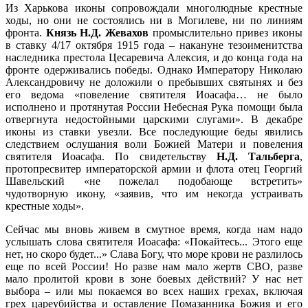
Из Харькова иконы сопровождали многолюдные крестные
ходы, но они не состоялись ни в Могилеве, ни по линиям
фронта.
Князь Н.Д. Жевахов
промыслительно привез иконы
в ставку 4/17 октября 1915 года – накануне тезоименитства
наследника престола Цесаревича Алексия, и до конца года на
фронте одерживались победы. Однако Императору Николаю
Александровичу не доложили о пребывших святынях и без
его ведома «повеление святителя Иоасафа… не было
исполнено и протянутая России Небесная Рука помощи была
отвергнута недостойными царскими слугами». В декабре
иконы из ставки увезли. Все последующие беды явились
следствием ослушания воли Божией Матери и повеления
святителя Иоасафа. По свидетельству
Н.Д. Тальберга
,
протопресвитер императорской армии и флота отец Георгий
Шавельский «не пожелал подобающе встретить»
чудотворную икону, «заявив, что им некогда устраивать
крестные ходы».
Сейчас мы вновь живем в смутное время, когда нам надо
услышать слова святителя Иоасафа: «Покайтесь... Этого еще
нет, но скоро будет...» Слава Богу, что море крови не разлилось
еще по всей России! Но разве нам мало жертв СВО, разве
мало пролитой крови в зоне боевых действий? У нас нет
выбора – или мы покаемся во всех наших грехах, включая
грех цареубийства и оставление Помазанника Божия и его