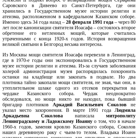
Саровского в Дивеево из Санкт-Петербурга, где они
хранились в Государственном музее истории религии и
атеизма, расположенном в кафедральном Казанском соборе.
Именно здесь 34 года назад –
28 февраля 1991 года
– через 80
лет после канонизации святителя Иоасафа – состоялось второе
обретение его нетленных мощей, которые считались
утраченными с конца 1920-х годов. История возвращения
великой святыни в Белгород весьма интересна.
Из Москвы мощи святителя Иоасафа перевезли в Ленинград,
где в 1970-е годы они экспонировались в Государственном
музее истории религии и атеизма. Из-за случаев заболевания
холерой администрация музея распорядилась похоронить
останки на кладбище или закопать в подвале. Но два
плотника тайно закопали мощи святителя, не зная, чьи они, в
утеплительном шлаке одного из отсеков перекрытия на
чердаке Казанского собора. Чердак неоднократно
обследовался, но мощи никто не находил, пока бывший
бригадир плотников
Аркадий
Васильевич Соколов
не
указал место захоронения. В марте 1991 года
Людмила
Аркадьевна Соколова
написала
митрополиту
Ленинградскому и Ладожскому Иоанну
о том, что в начале
1960-х годов, заменяя кровлю Казанского собора, Соколов
нашел деревянную раку с чьим-то телом. Владыка Иоанн
назначил церковную комиссию для открытия и опознания