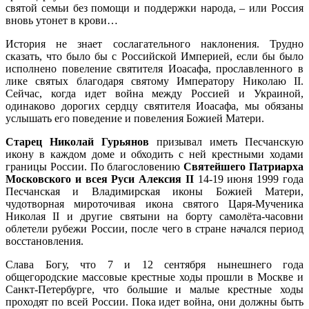
святой семьи без помощи и поддержки народа, – или Россия
вновь утонет в крови…
История не знает сослагательного наклонения. Трудно
сказать, что было бы с Российской Империей, если бы было
исполнено повеление святителя Иоасафа, прославленного в
лике святых благодаря святому Императору Николаю II.
Сейчас, когда идет война между Россией и Украиной,
одинаково дорогих сердцу святителя Иоасафа, мы обязаны
услышать его поведение и повеления Божией Матери.
Старец Николай Гурьянов
призывал иметь Песчанскую
икону в каждом доме и обходить с ней крестными ходами
границы России. По благословению
Святейшего Патриарха
Московского и всея Руси Алексия II
14-19 июня 1999 года
Песчанская и Владимирская иконы Божией Матери,
чудотворная мироточивая икона святого Царя-Мученика
Николая II и другие святыни на борту самолёта-часовни
облетели рубежи России, после чего в стране начался период
восстановления.
Слава Богу, что 7 и 12 сентября нынешнего года
общегородские массовые крестные ходы прошли в Москве и
Санкт-Петербурге, что большие и малые крестные ходы
проходят по всей России. Пока идет война, они должны быть