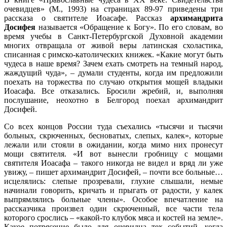
очевидцев» (М., 1993) на страницах 89-97 приведены три
рассказа о святителе Иоасафе. Рассказ
архимандрита
Досифея
называется «Обращение к Богу». По его словам, во
время учебы в Санкт-Петербургской Духовной академии
многих отвращала от живой веры латинская схоластика,
списанная с римско-католических книжек. «Какие могут быть
чудеса в наше время? Зачем ехать смотреть на темный народ,
жаждущий чуда», – думали студенты, когда им предложили
поехать на торжества по случаю открытия мощей владыки
Иоасафа. Все отказались. Бросили жребий, и, выполняя
послушание, неохотно в Белгород поехал архимандрит
Досифей.
Со всех концов России туда съехались «тысячи и тысячи
больных, скрюченных, бесноватых, слепых, калек», которые
лежали или стояли в ожидании, когда мимо них пронесут
мощи святителя. «И вот вынесли гробницу с мощами
святителя Иоасафа – такого никогда не видел и вряд ли уже
увижу, – пишет архимандрит Досифей, – почти все больные…
исцелялись: слепые прозревали, глухие слышали, немые
начинали говорить, кричать и прыгать от радости, у калек
выпрямлялись больные члены». Особое впечатление на
рассказчика произвел один скрюченный, все части тела
которого срослись – «какой-то клубок мяса и костей на земле».
Какое потрясение было для очевидца тех событий, когда