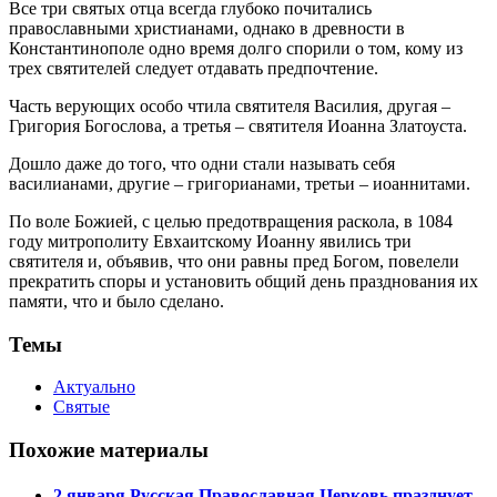
Все три святых отца всегда глубоко почитались
православными христианами, однако в древности в
Константинополе одно время долго спорили о том, кому из
трех святителей следует отдавать предпочтение.
Часть верующих особо чтила святителя Василия, другая –
Григория Богослова, а третья – святителя Иоанна Златоуста.
Дошло даже до того, что одни стали называть себя
василианами, другие – григорианами, третьи – иоаннитами.
По воле Божией, с целью предотвращения раскола, в 1084
году митрополиту Евхаитскому
Иоанну
явились три
святителя и, объявив, что они равны пред Богом, повелели
прекратить споры и установить общий день празднования их
памяти, что и было сделано.
Темы
Актуально
Святые
Похожие материалы
2 января Русская Православная Церковь празднует