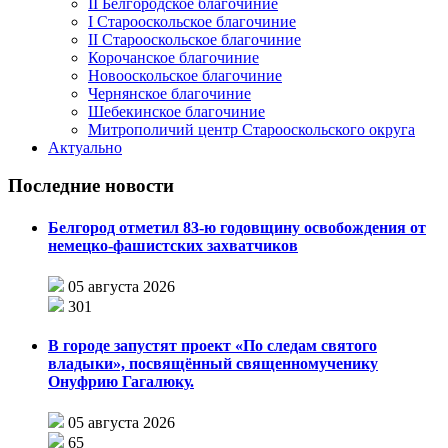
II Белгородское благочиние
I Старооскольское благочиние
II Старооскольское благочиние
Корочанское благочиние
Новооскольское благочиние
Чернянское благочиние
Шебекинское благочиние
Митрополичий центр Старооскольского округа
Актуально
Последние новости
Белгород отметил 83-ю годовщину освобождения от
немецко-фашистских захватчиков
05 августа 2026
301
В городе запустят проект «По следам святого
владыки», посвящённый священномученику
Онуфрию Гагалюку.
05 августа 2026
65