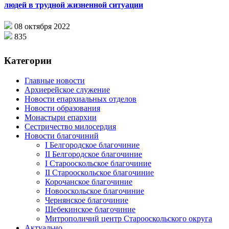
людей в трудной жизненной ситуации
08 октября 2022
835
Категории
Главные новости
Архиерейское служение
Новости епархиальных отделов
Новости образования
Монастыри епархии
Сестричество милосердия
Новости благочиний
I Белгородское благочиние
II Белгородское благочиние
I Старооскольское благочиние
II Старооскольское благочиние
Корочанское благочиние
Новооскольское благочиние
Чернянское благочиние
Шебекинское благочиние
Митрополичий центр Старооскольского округа
Актуально