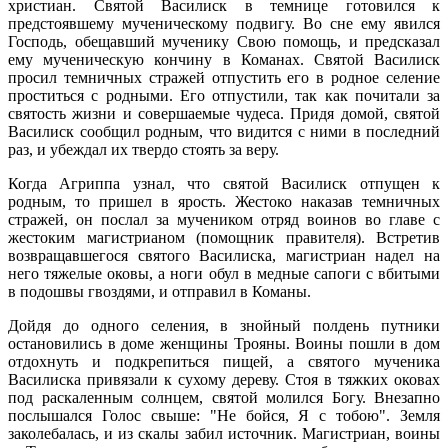
христиан. Святой Василиск в темнице готовился к
предстоявшему мученическому подвигу. Во сне ему явился
Господь, обещавший мученику Свою помощь, и предсказал
ему мученическую кончину в Команах. Святой Василиск
просил темничных стражей отпустить его в родное селение
проститься с родными. Его отпустили, так как почитали за
святость жизни и совершаемые чудеса. Придя домой, святой
Василиск сообщил родным, что видится с ними в последний
раз, и убеждал их твердо стоять за веру.
Когда Агриппа узнал, что святой Василиск отпущен к
родным, то пришел в ярость. Жестоко наказав темничных
стражей, он послал за мучеником отряд воинов во главе с
жестоким магистрианом (помощник правителя). Встретив
возвращавшегося святого Василиска, магистриан надел на
него тяжелые оковы, а ноги обул в медные сапоги с вбитыми
в подошвы гвоздями, и отправил в Команы.
Дойдя до одного селения, в знойный полдень путники
остановились в доме женщины Трояны. Воины пошли в дом
отдохнуть и подкрепиться пищей, а святого мученика
Василиска привязали к сухому дереву. Стоя в тяжких оковах
под раскаленным солнцем, святой молился Богу. Внезапно
послышался Голос свыше: "Не бойся, Я с тобою". Земля
заколебалась, и из скалы забил источник. Магистриан, воины