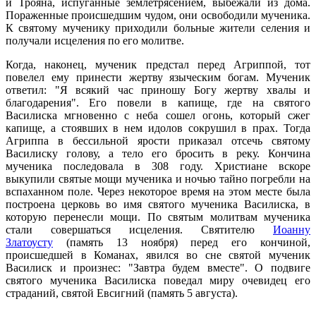
и Трояна, испуганные землетрясением, выбежали из дома.
Пораженные происшедшим чудом, они освободили мученика.
К святому мученику приходили больные жители селения и
получали исцеления по его молитве.
Когда, наконец, мученик предстал перед Агриппой, тот
повелел ему принести жертву языческим богам. Мученик
ответил: "Я всякий час приношу Богу жертву хвалы и
благодарения". Его повели в капище, где на святого
Василиска мгновенно с неба сошел огонь, который сжег
капище, а стоявших в нем идолов сокрушил в прах. Тогда
Агриппа в бессильной ярости приказал отсечь святому
Василиску голову, а тело его бросить в реку. Кончина
мученика последовала в 308 году. Христиане вскоре
выкупили святые мощи мученика и ночью тайно погребли на
вспаханном поле. Через некоторое время на этом месте была
построена церковь во имя святого мученика Василиска, в
которую перенесли мощи. По святым молитвам мученика
стали совершаться исцеления. Святителю
Иоанну
Златоусту
(память 13 ноября) перед его кончиной,
происшедшей в Команах, явился во сне святой мученик
Василиск и произнес: "Завтра будем вместе". О подвиге
святого мученика Василиска поведал миру очевидец его
страданий, святой Евсигний (память 5 августа).