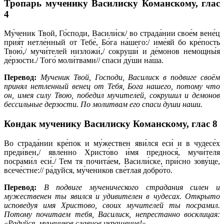
Тропарь мученику Василиску Команскому,
глас
4
Му́ченик Твой, Го́споди, Васили́ск/ во страда́нии свое́м вене́ц
прия́т нетле́нный от Тебе́, Бо́га на́шего:/ име́яй бо кре́пость
Твою́,/ мучи́телей низложи́,/ сокруши́ и де́монов немощны́я
де́рзости./ Того́ моли́твами// спаси́ ду́ши на́ша.
Перевод:
Мученик Твой, Господи, Василиск в подвиге своём
принял нетленный венец от Тебя, Бога нашего, потому что
он, имея силу Твою, победил мучителей, сокрушил и демонов
бессильные дерзости. По молитвам его спаси души наши.
Кондак мученику Василиску Команскому,
глас 8
Во страда́нии кре́пок и му́жествен яви́лся еси́ и в чудесе́х
преди́вен,/ явле́нно Христо́во и́мя преднося́, мучи́теля
посрами́л еси́./ Тем тя почита́ем, Васили́ске, при́сно зову́ще,
всече́стне:// ра́дуйся, му́чеников све́тлая добро́то.
Перевод:
В подвиге мученического страдания силен и
мужественен ты явился и удивителен в чудесах. Открыто
исповедуя имя Христово, своих мучителей ты посрамил.
Потому почитаем тебя, Василиск, непрестанно восклицая:
«Радуйся, мучеников славное украшение!»