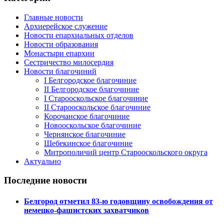
Главные новости
Архиерейское служение
Новости епархиальных отделов
Новости образования
Монастыри епархии
Сестричество милосердия
Новости благочиний
I Белгородское благочиние
II Белгородское благочиние
I Старооскольское благочиние
II Старооскольское благочиние
Корочанское благочиние
Новооскольское благочиние
Чернянское благочиние
Шебекинское благочиние
Митрополичий центр Старооскольского округа
Актуально
Последние новости
Белгород отметил 83-ю годовщину освобождения от
немецко-фашистских захватчиков