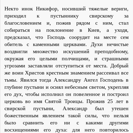
Некто инок Никифор, носивший тяжелые вериги,
приходил к пустыннику свирскому за
благословением и, пожив рядом с ним, стал
собираться на поклонение в Киев, а уходя,
предсказал, что Господь соорудит на месте сем
обитель с каменными церквами. Духи нечистые
воздвигли множество искушений преподобному,
окружая его целыми полчищами, и страшными
угрозами заставляли отступиться от места. Добрый
же воин Христов крестным знамением рассеивал все
тьмы. Явился тогда Александру Ангел Господень в
глубине пустыни и осиял небесным светом, укрепляя
его дух, чтобы исполнил он повеленное и построил
церковь во имя Святой Троицы. Прожив 25 лет в
свирской пустыни, Александр был утешен
божественным явлением такой силы, что нельзя
было сравнить его ни с какими другими
восхищениями его духа: для него повторилось