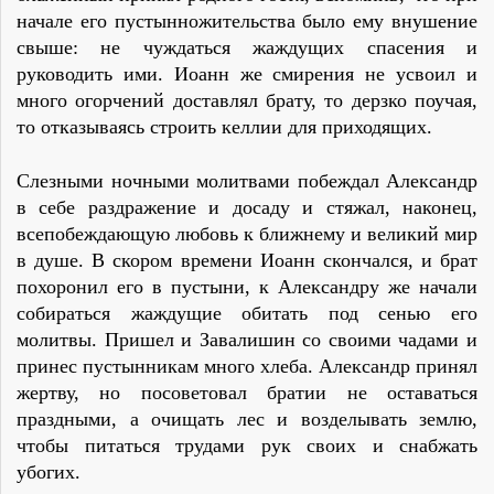
начале его пустынножительства было ему внушение
свыше: не чуждаться жаждущих спасения и
руководить ими. Иоанн же смирения не усвоил и
много огорчений доставлял брату, то дерзко поучая,
то отказываясь строить келлии для приходящих.
Слезными ночными молитвами побеждал Александр
в себе раздражение и досаду и стяжал, наконец,
всепобеждающую любовь к ближнему и великий мир
в душе. В скором времени Иоанн скончался, и брат
похоронил его в пустыни, к Александру же начали
собираться жаждущие обитать под сенью его
молитвы. Пришел и Завалишин со своими чадами и
принес пустынникам много хлеба. Александр принял
жертву, но посоветовал братии не оставаться
праздными, а очищать лес и возделывать землю,
чтобы питаться трудами рук своих и снабжать
убогих.