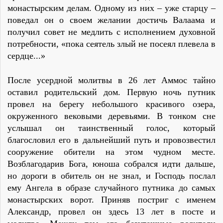
монастырским делам. Одному из них – уже старцу –
поведал он о своем желании достичь Валаама и
получил совет не медлить с исполнением духовной
потребности, «пока сеятель злый не посеял плевела в
сердце...»
После усердной молитвы в 26 лет Аммос тайно
оставил родительский дом. Первую ночь путник
провел на берегу небольшого красивого озера,
окруженного вековыми деревьями. В тонком сне
услышал он таинственный голос, который
благословил его в дальнейший путь и провозвестил
сооружение обители на этом чудном месте.
Возблагодарив Бога, юноша собрался идти дальше,
но дороги в обитель он не знал, и Господь послал
ему Ангела в образе случайного путника до самых
монастырских ворот. Приняв постриг с именем
Александр, провел он здесь 13 лет в посте и