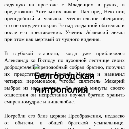
сидящую на престоле с Младенцем в руках, в
предстоянии Ангельских ликов. Пал пред Нею ниц
преподобный и услышал утешительное обещание,
что не оскудеет покров Ее над созданной обителью и
после его преставления. Ученик Афанасий лежал
при этом как мертвый от чудного видения.
В глубокой старости, когда уже приблизился
Александр ко Господу по духовной лестнице своих
добродетелей, преподобный собрал братию, поручил
их предстательству Божией Матери и назначил
четырех иеромонахов, чтобы святитель Макарий
выбрал из них игумена. До самой минуты своего
отшествия он непрестанно поучал братию хранить
смиренномудрие и нищелюбие.
Погребли его близ церкви Преображения, недалеко
от обители, в общей братской усыпальнице.