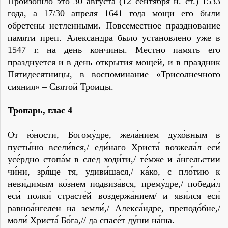
Произошло это 30 августа (12 сентября н. ст.) 1533
года, а 17/30 апреля 1641 года мощи его были
обретены нетленными. Повсеместное празднование
памяти преп. Александра было установлено уже в
1547 г. на день кончины. Местно память его
празднуется и в день открытия мощей, и в праздник
Пятидесятницы, в воспоминание «Трисолнечного
сияния» – Святой Троицы.
Тропарь
,
глас 4
От ю́ности, Богому́дре, жела́нием духо́вным в
пусты́ню всели́вся,/ еди́наго Христа́ возжела́л еси́
усе́рдно стопа́м в след ходи́ти,/ те́мже и а́нгельстии
чи́ни, зря́ще тя, удиви́шася,/ ка́ко, с пло́тию к
неви́димым ко́знем подвиза́вся, прему́дре,/ победи́л
еси́ полки́ страсте́й воздержа́нием/ и яви́лся еси́
равноа́нгелен на земли́,/ Алекса́ндре, преподо́бне,/
моли́ Христа́ Бо́га,// да спасе́т ду́ши на́ша.