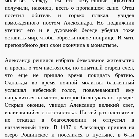
молитве. Между тем его безутешные родители
получили, наконец, весть о пропавшем сыне. Отец
посетил обитель и горько плакал, увидев
изможденного постом Александра. Но подвижник
утешил его и в духовной беседе убедил тоже
оставить мир, чтобы обрести новое поприще. И мать
преподобного дни свои окончила в монастыре.
Александр решился избрать безмолвное жительство
и просил о том настоятеля, но опытный старец счел,
что еще не пришло время покидать братию.
Однажды во время ночной молитвы блаженный
услышал небесный голос, повелевающий ему
направиться на место, которое было указано прежде.
Открыв оконце, увидел Александр великий свет,
изливавшийся с юго-востока. На сей раз настоятель
не отказал в благословении и отпустил в
назначенный путь. В 1487 г. Александр пришел на
озеро Рощинское и поселился в пустыне, в 6-ти