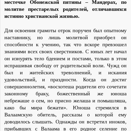
местечке Обонежской пятины – Мандерах, по
молитве престарелых родителей, отличавшихся
истинно христианской жизнью.
Для освоения грамоты отрок поручен был опытному
наставнику, но лишь молитвой приобрел он
способности к учению, так что вскоре превзошел
знаниями всех своих сверстников. С юных лет начал
он изнурять тело бдением и постами, только в этом
испрашивая свободу от родительской воли. Чужд он
был и житейских треволнений, и искания
удовольствий, и праздности. Когда он достиг
совершеннолетия, «восхотеша родители его сочетати
законному браку, божественный же юноша
небрежаше о сем, но присно желаша и помышляша,
како бы мира бежати». Юноша стремился в
Валаамскую обитель, рассказы о которой ему
доводилось слышать. Однажды он встретил иноков,
прибывших с Валаама в его родное селение по