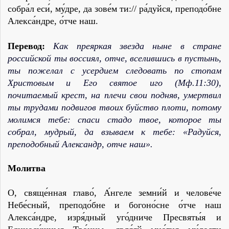
собра́л еси́, му́дре, да зове́м ти:// ра́дуйся, преподо́бне
Алекса́ндре, о́тче наш.
Перевод:
Как преяркая звезда ныне в стране
российской ты воссиял, отче, вселившись в пустынь,
ты пожелал с усердием следовать по стопам
Христовым и Его святое иго (Мф.11:30),
почитаемый крест, на плечи свои подняв, умертвил
ты трудами подвигов твоих буйство плоти, потому
молимся тебе: спаси стадо твое, которое ты
собрал, мудрый, да взываем к тебе: «Радуйся,
преподобный Александр, отче наш».
Молитва
О, свяще́нная главо́, А́нгеле земни́й и челове́че
Небе́сный, преподо́бне и богоно́сне о́тче наш
Алекса́ндре, изря́дный уго́дниче Пресвяты́я и