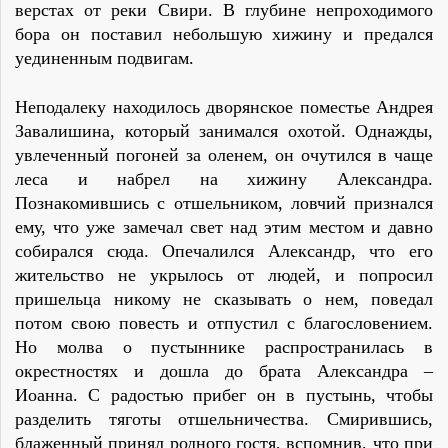
верстах от реки Свири. В глубине непроходимого
бора он поставил небольшую хижину и предался
уединенным подвигам.
Неподалеку находилось дворянское поместье Андрея
Завалишина, который занимался охотой. Однажды,
увлеченный погоней за оленем, он очутился в чаще
леса и набрел на хижину Александра.
Познакомившись с отшельником, ловчий признался
ему, что уже замечал свет над этим местом и давно
собирался сюда. Опечалился Александр, что его
жительство не укрылось от людей, и попросил
пришельца никому не сказывать о нем, поведал
потом свою повесть и отпустил с благословением.
Но молва о пустыннике распространилась в
окрестностях и дошла до брата Александра –
Иоанна. С радостью прибег он в пустынь, чтобы
разделить тяготы отшельничества. Смирившись,
блаженный принял родного гостя, вспомнив, что при