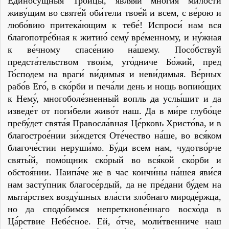
Единосу́щныя Тро́ицы, явля́яй мно́гия ми́лости
живу́щим во святе́й оби́тели твое́й и всем, с ве́рою и
любо́вию притека́ющим к тебе́! Испроси́ нам вся
благопотре́бная к житию́ сему́ вре́менному, и ну́жная
к ве́чному спасе́нию на́шему. Посо́бствуй
предста́тельством твои́м, уго́дниче Бо́жий, пред
Го́сподем на враги́ ви́димыя и неви́димыя. Ве́рных
рабо́в Его́, в ско́рби и печа́ли день и нощь вопию́щих
к Нему́, многоболе́зненный вопль да услы́шит и да
изведе́т от поги́бели живо́т наш. Да в ми́ре глубо́це
пребу́дет свята́я Правосла́вная Це́рковь Христо́ва, и в
благострое́нии зи́ждется Оте́чество на́ше, во вся́ком
благоче́стии неруши́мо. Бу́ди всем нам, чудотво́рче
святы́й, помо́щник ско́рый во вся́кой ско́рби и
обстоя́нии. Наипа́че же в час кончи́ны на́шея яви́ся
нам засту́пник благосе́рдый, да не пре́дани бу́дем на
мыта́рствех возду́шных вла́сти зло́бнаго мироде́ржца,
но да сподо́бимся непреткнове́ннаго восхо́да в
Ца́рствие Небе́сное. Ей, о́тче, моли́твенниче наш