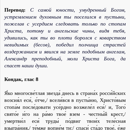
Перевод:
С самой юности, умудренный Богом,
устремлением духовным ты поселился в пустыни,
пожелав с усердием следовать только по стопам
Христа, потому и ангельские чины, видя тебя,
удивились, как ты во плоти боролся с коварством
невидимых (бесов), победил полчища страстей
воздержанием и явился на земле подобным ангелам,
Александр преподобный, моли Христа Бога, да
спасет наши души.
Кондак
,
глас 8
Я́ко многосве́тлая звезда́ днесь в страна́х росси́йских
возсия́л еси́, о́тче,/ всели́вся в пусты́ню, Христо́вым
стопа́м после́довати усе́рдно возжеле́л еси́/ и, Того́
свято́е и́го на ра́мо твое́ взем - честны́й крест,/
умертви́л еси́ труды́ по́двиг твои́х теле́сная
взыгра́ния,/ те́мже вопие́м ти:/ спаси́ ста́до твое́, е́же