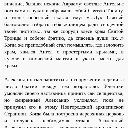
видение, бывшее некогда Аврааму: светлые Ангелы с
посохами в руках изображали собой Святую Троицу,
и голос небесный сказал ему: «...Дух Святый
благоволил избрать тебя жилищем ради сердечной
твоей чистоты... ты же сооруди здесь храм Святой
Троицы и собери братию, да спасешь души их...»
Когда же преподобный стал помышлять, где заложить
храм, явился Ангел с простертыми крылами, в
куколе и иноческой мантии и указал место для
храма.
Александр начал заботиться о сооружении церкви, а
число братии между тем возрастало. Ученики
умоляли своего наставника принять сан священства,
но смиренный Александр уклонялся, пока не
принудил его к этому Новгородский архиепископ
Серапион. Когда была построена деревянная церковь
и получена необходимая утварь, блаженный
Александр приступил к священнослужению, но в то