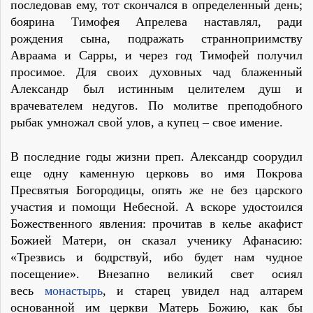
последовав ему, тот скончался в определенный день;
боярина Тимофея Апрелева наставлял, ради
рождения сына, подражать странноприимству
Авраама и Сарры, и через год Тимофей получил
просимое. Для своих духовных чад блаженный
Александр был истинным целителем душ и
врачевателем недугов. По молитве преподобного
рыбак умножал свой улов, а купец – свое имение.
В последние годы жизни преп. Александр соорудил
еще одну каменную церковь во имя Покрова
Пресвятыя Богородицы, опять же не без царского
участия и помощи Небесной. А вскоре удостоился
Божественного явления: прочитав в келье акафист
Божией Матери, он сказал ученику Афанасию:
«Трезвись и бодрствуй, ибо будет нам чудное
посещение». Внезапно великий свет осиял
весь
монастырь
, и старец увидел над алтарем
основанной им церкви Матерь Божию, как бы