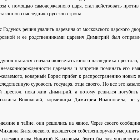
сем с помощью самодержавного царя, стал действовать против 
 законного наследника русского трона.
 Годунов решил удалить царевича от московского царского дво
ровной и ее родственниками царевич Димитрий был отправл
дунов пытался сначала оклеветать юного наследника престола,
незаконнорожденности царевича и запретив поминать его имя
 желаемого, коварный Борис прибег к распространению новых 
следственную суровость государя, отца своего. Но все это казал
й престол, пока жив Димитрий, а потому решился погубить 
силисы Волоховой, кормилицы Димитрия Иоанновича, не у
одеяние в тайне, они решились на явное. Через своего сообщн
Михаила Битяговского, взявшегося собственноручно умертвить 
 племянником Никитой Качаловым, будто бы для управления