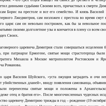
сетил дивными судьбами Своими всех, причастных к смерти Дим
ам Борис на престоле и все его семейство. И князь Василий
ервого Лжедмитрия, сам низложен с престола во время смут в
его царя: сам он невольно пострижен, как бы за невольное по
братьями своими долголетние узы и кончается в плену со всем св
юдех Своих.
аговерного царевича Димитрия стали совершаться исцеления б
, при патриархе Ермогене, святые мощи страстотерпца были
тратига Михаила в Москве митрополитом Ростовским и Яр
ча Романова.
ю царя Василия Шуйского, «уста лжущия заградить и очи н
т убийственных дланей», ввиду появления самозванца, объявив
были перенесены святые мощи и положены в Архангельско
идеже отец и братия его». После многочисленных чудесных исц
ство царевичу Димитрию трижды в год – рождение (19 октября/