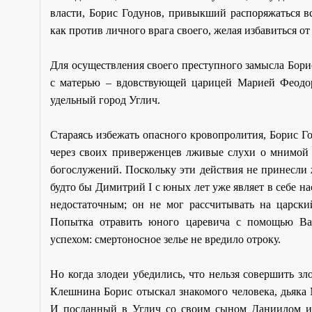
власти, Борис Годунов, привыкший распоряжаться в
как против личного врага своего, желая избавиться от
Для осуществления своего преступного замысла Борис
с матерью – вдовствующей царицей Марией Феодо
удельный город Углич.
Стараясь избежать опасного кровопролития, Борис Го
через своих приверженцев лживые слухи о мнимой 
богослужений. Поскольку эти действия не принесли
будто бы Димитрий I с юных лет уже являет в себе на
недостаточным; он не мог рассчитывать на царски
Попытка отравить юного царевича с помощью Ва
успехом: смертоносное зелье не вредило отроку.
Но когда злодеи убедились, что нельзя совершить зл
Клешнина Борис отыскал знакомого человека, дьяка 
И посланный в Углич со своим сыном Даниилом и