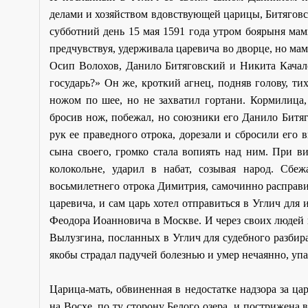
делами и хозяйством вдовствующей царицы, Битяговс
субботний день 15 мая 1591 года утром боярыня мам
предчувствуя, удерживала царевича во дворце, но ма
Осип Волохов, Данило Битяговский и Никита Качалов
государь?» Он же, кроткий агнец, подняв голову, ти
ножом по шее, но не захватил гортани. Кормилица, 
бросив нож, побежал, но союзники его Данило Битяг
рук ее праведного отрока, дорезали и сбросили его 
сына своего, громко стала вопиять над ним. При в
колокольне, ударил в набат, созывая народ. Сб
восьмилетнего отрока Димитрия, самочинно расправ
царевича, и сам царь хотел отправиться в Углич для
Феодора Иоанновича в Москве. И через своих людей 
Вылузгина, посланных в Углич для судебного разбира
якобы страдал падучей болезнью и умер нечаянно, упа
Царица-мать, обвиненная в недостатке надзора за ц
на Восхе, по ту сторону Белого озера, и пострижена