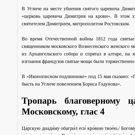
В Угличе на месте убиения святого царевича Димит
«церковь царевича Димитрия на крови». В этом х
святителем Димитрием, митрополитом Ростовским.
Во время Отечественной войны 1812 года святые
священником московского Вознесенского женского 
из Архангельского собора и спрятал в алтаре, на 
изгнания французов святые мощи были торжественно 
В «Иконописном подлиннике» под 15 мая сказано: «П
бысть на Угличе повелением Бориса Годунова».
Тропарь благоверному 
Московскому,
глас 4
Ца́рскую диади́му обагри́л еси́ кро́вию твое́ю,/ Богому́