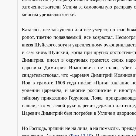
заточение; жители Углича за самовольную расправу 
многим урезывали языки.
Казалось, все заглушено или все умерло; но глас Бо
ропот, тщетно подавляемый, все возрастал. Несмотря
князя Шуйского, хотя и укрепленному рукоприкладств
и сам князь Шуйский, когда при других обстоятельс
Димитрия, писал в окружных грамотах своих народу
царевича Димитрия Иоанновича не стало, убит 
свидетельствовал, что «царевич Димитрий Иоаннович,
Иов в грамоте 1606 года писал: «Прият заклание н
убиении царевича, и многие российские и иностр
тайному приказанию Годунова. Ложь, прикрывающая 
нашли, что «в левой руке царевич держал полотенце, 
Царевич Димитрий был погребен в Угличе в дворцово
Но Господь, зрящий не на лица, а на помыслы, прежд
отмщение, Аз воздам (
Рим.12,19
). И устами иного п