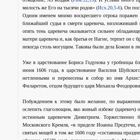
милость же Его на тысячи родов» (
Исх.20,5-6
). Он по
Одним именем мнимо воскресшего отрока поражен с
ближайший судья в смерти царевича, низложивший п
опять тень царевича оказывается сильнее обладающ
матери царевича и, как братья ее Нагие, терпит он с 
некогда столь могущим. Таковы были дела Божии в л
Уже в царствование Бориса Годунова у гробницы бл
июня 1606 года, в царствование Василия Шуйского
нетленными и перенесены в собор во имя Архис
Филаретом, отцом будущего царя Михаила Феодорови
Побуждением к этому было желание, по выражени
ослепить глаголющим, яко живый избеже (царевич) о
истинным царевичем Димитрием. Торжественно 
Московского Кремля, «в приделе Иоанна Предтечи, 
святых мощей в том же 1606 году «составиша праздне