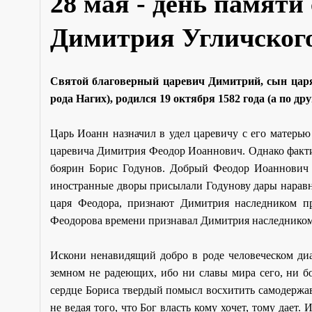
28 мая - день памяти
Димитрия Угличског
Святой благоверный царевич Димитрий, сын царя 
рода Нагих), родился 19 октября 1582 года (а по др
Царь Иоанн назначил в удел царевичу с его матерью
царевича Димитрия Феодор Иоаннович. Однако факти
боярин Борис Годунов. Добрый Феодор Иоаннович ос
иностранные дворы присылали Годунову дары наравне 
царя Феодора, признают Димитрия наследником пр
Феодорова времени признавал Димитрия наследником
Искони ненавидящий добро в роде человеческом диа
земном не радеющих, ибо ни славы мира сего, ни бо
сердце Бориса твердый помысл восхитить самодержавс
не ведая того, что Бог власть кому хочет, тому дае