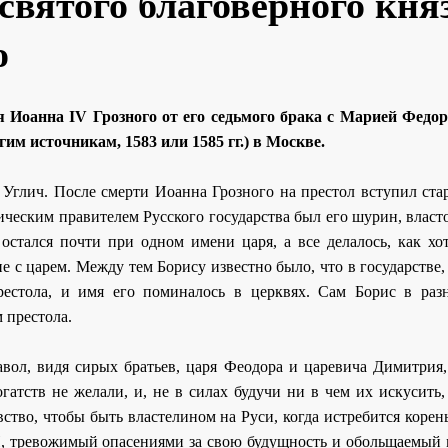
 святого благоверного кня
о
Иоанна IV Грозного от его седьмого брака с Марией Федор
угим источникам, 1583 или 1585 гг.) в Москве.
 Углич. После смерти Иоанна Грозного на престол вступил ста
ческим правителем Русского государства был его шурин, влас
тался почти при одном имени царя, а все делалось, как хот
с царем. Между тем Борису известно было, что в государстве,
естола, и имя его поминалось в церквях. Сам Борис в раз
 престола.
вол, видя сирых братьев, царя Феодора и царевича Димитрия,
гатств не желали, и, не в силах будучи ни в чем их искусить
тво, чтобы быть властелином на Руси, когда истребится корен
т. И, тревожимый опасениями за свою будущность и обольщаемый