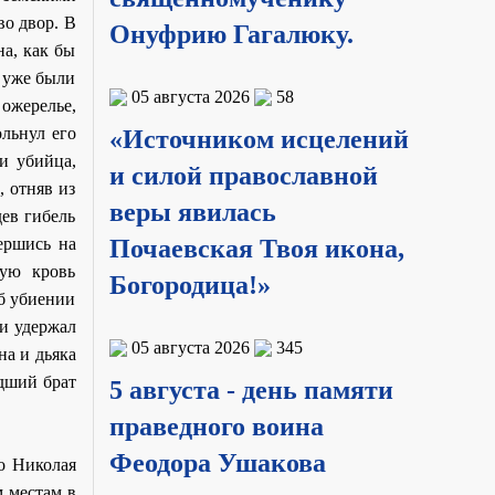
во двор. В
Онуфрию Гагалюку.
а, как бы
е уже были
05 августа 2026
58
 ожерелье,
ольнул его
«Источником исцелений
 и убийца,
и силой православной
 отняв из
веры явилась
дев гибель
ершись на
Почаевская Твоя икона,
ную кровь
Богородица!»
б убиении
ми удержал
05 августа 2026
345
на и дьяка
адший брат
5 августа - день памяти
праведного воина
Феодора Ушакова
го Николая
м местам в