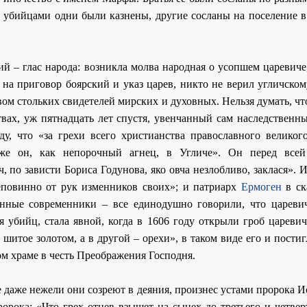
с убийцами одни были казнены, другие сосланы на поселение в
жий – глас народа: возникла молва народная о усопшем царевиче
 на приговор боярский и указ царев, никто не верил угличско
ом стольких свидетелей мирских и духовных. Нельзя думать, ч
твах, уж пятнадцать лет спустя, увенчанный сам наследственн
, что «за грехи всего христианства православного великого
же он, как непорочный агнец, в Угличе». Он перед все
 по зависти Бориса Годунова, яко овча незлобливо, заклася». 
еповинно от рук изменников своих»; и патриарх
Ермоген
в ск
анные современники – все единодушно говорили, что цареви
убийц, стала явной, когда в 1606 году открыли гроб царевича
шитое золотом, а в другой – орехи», в таком виде его и постиг
м храме в честь Преображения Господня.
е даже нежели они созреют в деяния, произнес устами пророка 
ророка: «Что грех отцев взыщет на сынех до третьего и четвер