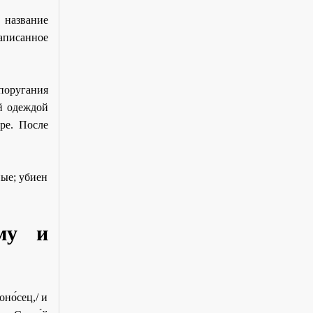
 название
аписанное
поругания
й одеждой
ре. После
ые; убиен
му и
оно́сец,/ и