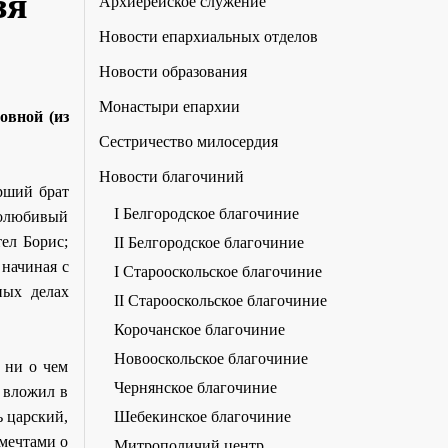
зя
Архиерейское служение
Новости епархиальных отделов
Новости образования
Монастыри епархии
овной (из
Сестричество милосердия
Новости благочиний
рший брат
I Белгородское благочиние
толюбивый
ел Борис;
II Белгородское благочиние
 начиная с
I Старооскольское благочиние
ных делах
II Старооскольское благочиние
Корочанское благочиние
Новооскольское благочиние
 ни о чем
Чернянское благочиние
, вложил в
Шебекинское благочиние
ь царский,
 мечтами о
Митрополичий центр