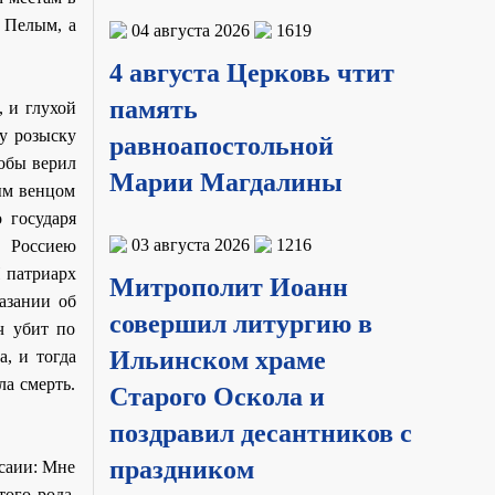
 Пелым, а
04 августа 2026
1619
4 августа Церковь чтит
память
, и глухой
му розыску
равноапостольной
тобы верил
Марии Магдалины
ым венцом
 государя
03 августа 2026
1216
й Россиею
И патриарх
Митрополит Иоанн
азании об
совершил литургию в
ч убит по
Ильинском храме
, и тогда
ла смерть.
Старого Оскола и
поздравил десантников с
праздником
Исаии: Мне
того рода,