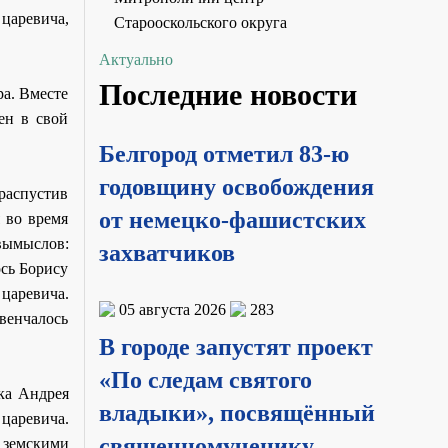
царевича,
Старооскольского округа
Актуально
Последние новости
ра. Вместе
ен в свой
Белгород отметил 83-ю
годовщину освобождения
 распустив
от немецко-фашистских
 во время
вымыслов:
захватчиков
ось Борису
царевича.
05 августа 2026
283
венчалось
В городе запустят проект
«По следам святого
ика Андрея
владыки», посвящённый
царевича.
священномученику
 земскими