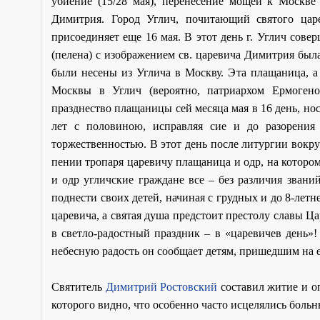
убиение (15/28 мая), перенесение мощей к Москве 
Димитрия. Город Углич, почитающий святого цар
присоединяет еще 16 мая. В этот день г. Углич сов
(пелена) с изображением св. царевича Димитрия был
были несены из Углича в Москву. Эта плащаница, а
Москвы в Углич (вероятно, патриархом Ермогено
празднество плащаницы сей месяца мая в 16 день, но
лет с половиною, исправляя сие и до разорения
торжественностью. В этот день после литургии вокр
пении тропаря царевичу плащаница и одр, на которо
и одр угличские граждане все – без различия зван
поднести своих детей, начиная с грудных и до 8-летне
царевича, а святая душа предстоит престолу славы Ц
в светло-радостный праздник – в «царевичев день»!
небесную радость он сообщает детям, пришедшим на е
Святитель
Димитрий Ростовский
составил житие и о
которого видно, что особенно часто исцелялись больн