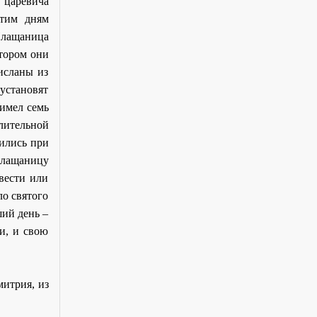
 царевича
этим дням
 Плащаница
тором они
исланы из
установят
 имел семь
лительной
ились при
плащаницу
вести или
ло святого
ший день –
ти, и свою
итрия, из