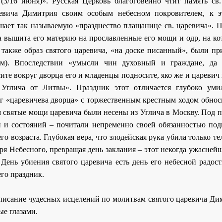
(3/16 июня)». Русская Церковь благоговейно чтит память св.
евича Димитрия своим особым небесном покровителем, к 
ершает так называемую «празднество плащанице св. царевича».
а вышита его материю на прославленные его мощи и одр, на ко
 также образ святого царевича, «на доске писанный», были пр
м). Впоследствии «умысли чин духовный и граждане, да 
сите вокруг дворца его и младенцы подносите, яко же и царевич
 Углича от Литвы». Праздник этот отличается глубоко уми
уг «царевичева дворца» с торжественным крестным ходом обнос
м святые мощи царевича были несены из Углича в Москву. Под 
ий и состояний – почитали непременно своей обязанностью под
го возраста. Глубокая вера, что злодейская рука убила только те
аря Небесного, превращая день заклания – этот некогда ужасней
 День убиения святого царевича есть день его небесной радос
го праздник.
писание чудесных исцелений по молитвам святого царевича Дим
ые глазами.