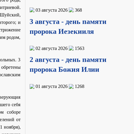
итриевой.
03 августа 2026
368
 Шуйский,
3 августа - день памяти
торого; и
стрижение
пророка Иезекииля
оим родом,
02 августа 2026
1563
2 августа - день памяти
ольных. 3
 обретены
пророка Божия Илии
ославским
01 августа 2026
1268
еверующия
шего себя
м соборе
елений от
1 ноября),