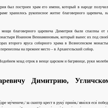
рия был построен храм его имени, который в народе получил
раме хранилось рукописное житие благоверного царевича, н
 мощи благоверного царевича Димитрия были спасены от 
монастыря Иоанном Вениаминовым, который вынес их под свое
хорах второго яруса соборного храма в Вознесенском монасты
перенесены на прежнее место – в Архангельский собор.
одобием млад отрок в венце царском и багрянице, руки молебн
царевичу Димитрию, Угличско
дре му́чениче,/ за скиптр крест в руку́ прии́м,/ яви́лся еси́ побед