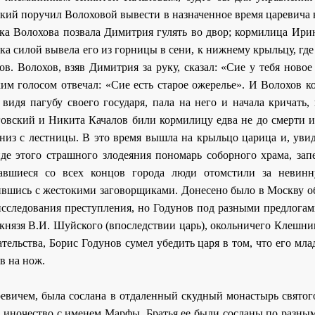
кий поручил Волоховой вывести в назначенное время царевича 
ка Волохова позвала Димитрия гулять во двор; кормилица Ирин
мка силой вывела его из горницы в сени, к нижнему крыльцу, гд
. Волохов, взяв Димитрия за руку, сказал: «Сие у тебя новое
хим голосом отвечал: «Сие есть старое ожерелье». И Волохов к
видя пагубу своего государя, пала на него и начала кричать,
овский и Никита Качалов били кормилицу едва не до смерти и,
вниз с лестницы. В это время вышла на крыльцо царица и, уви
иде этого страшного злодеяния пономарь соборного храма, зап
ежавшиеся со всех концов города люди отомстили за невин
ившись с жестокими заговорщиками. Донесено было в Москву о
 исследования преступления, но Годунов под разными предлога
князя В.И. Шуйского (впоследствии царь), окольничего Клешни
тельства, Борис Годунов сумел убедить царя в том, что его мл
в на нож.
аревичем, была сослана в отдаленный скудный монастырь свято
 в иночество с именем Марфы. Братья ее были сосланы по разны