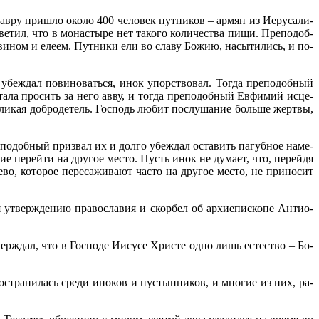
Лав­ру при­шло око­ло 400 че­ло­век пут­ни­ков – ар­мян из Иеру­са­ли­
­тил, что в мо­на­сты­ре нет та­ко­го ко­ли­че­ства пи­щи. Пре­по­доб­
ви­ном и еле­ем. Пут­ни­ки ели во сла­ву Бо­жию, на­сы­ти­лись, и по­
убеж­дал по­ви­но­вать­ся, инок упор­ство­вал. То­гда пре­по­доб­ный
а­ла про­сить за него ав­ву, и то­гда пре­по­доб­ный Ев­фи­мий ис­це­
­ли­кая доб­ро­де­тель. Гос­подь лю­бит по­слу­ша­ние боль­ше жерт­вы,
ре­по­доб­ный при­звал их и дол­го убеж­дал оста­вить па­губ­ное на­ме­
ие пе­рей­ти на дру­гое ме­сто. Пусть инок не ду­ма­ет, что, пе­рей­дя
во, ко­то­рое пе­ре­са­жи­ва­ют ча­сто на дру­гое ме­сто, не при­но­сит
я утвер­жде­нию пра­во­сла­вия и скор­бел об ар­хи­епи­ско­пе Ан­тио­
твер­ждал, что в Гос­по­де Иису­се Хри­сте од­но лишь есте­ство – Бо­
­стра­ни­лась сре­ди ино­ков и пу­стын­ни­ков, и мно­гие из них, ра­