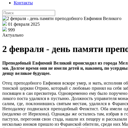
Контакты
01 февраля 2025
999
Актуально
2 февраля - день памяти пре
Пре­по­доб­ный Ев­фи­мий Ве­ли­кий про­ис­хо­дил из го­ро­да Ме­ли
ми. Дол­гое вре­мя они не име­ли де­тей и, на­ко­нец, по усерд­ны
ден­цу ве­ли­кое бу­ду­щее.
Отец пре­по­доб­но­го Ев­фи­мия вско­ре умер, и мать, ис­пол­няя обет
тин­ской церк­ви От­рию, ко­то­рый с лю­бо­вью при­нял на се­бя за­
по­свя­щен в сан пре­сви­те­ра. Од­новре­мен­но ему бы­ло по­ру­че­но
ли­ко­го по­ста уда­лял­ся в пу­сты­ню. Долж­ность упра­ви­те­ля мо­на
са­лим, где, по­кло­нив­шись свя­тым ме­стам, уда­лил­ся в Фа­ран­с
Непо­да­ле­ку под­ви­зал­ся пре­по­доб­ный Фео­к­тист. Оба име­ли о
(неда­ле­ко от Иери­хо­на). Од­на­жды же оста­лись там, из­брав в го
пас­ту­хи, пе­ре­го­няя свои ста­да, на­шли их пе­ще­ру и рас­ска­за­л
несколь­ко ино­ков при­шло из Фа­ран­ской оби­те­ли, сре­ди них Ма­р