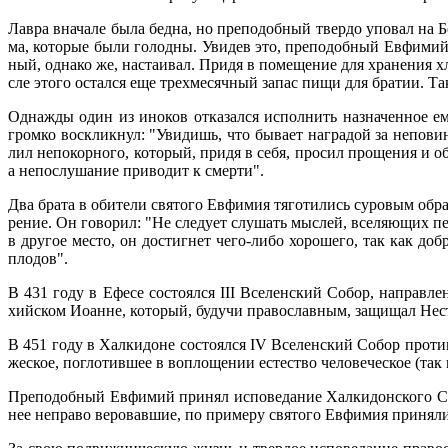
Лав­ра вна­ча­ле бы­ла бед­на, но пре­по­доб­ный твер­до упо­вал на Б
ма, ко­то­рые бы­ли го­лод­ны. Уви­дев это, пре­по­доб­ный Ев­фи­мий 
ный, од­на­ко же, на­ста­и­вал. При­дя в по­ме­ще­ние для хра­не­ния
сле это­го остал­ся еще трех­ме­сяч­ный за­пас пи­щи для бра­тии. Так
Од­на­жды один из ино­ков от­ка­зал­ся ис­пол­нить на­зна­чен­ное е
гром­ко вос­клик­нул: "Уви­дишь, что бы­ва­ет на­гра­дой за непо­ви­
лил непо­кор­но­го, ко­то­рый, при­дя в се­бя, про­сил про­ще­ния и о
а непо­слу­ша­ние при­во­дит к смер­ти".
Два бра­та в оби­те­ли свя­то­го Ев­фи­мия тя­го­ти­лись су­ро­вым об­
ре­ние. Он го­во­рил: "Не сле­ду­ет слу­шать мыс­лей, все­ля­ю­щих пе
в дру­гое ме­сто, он до­стигнет че­го-ли­бо хо­ро­ше­го, так как доб­р
пло­дов".
В 431 го­ду в Ефе­се со­сто­ял­ся III Все­лен­ский Со­бор, на­прав­л
хий­ском Иоанне, ко­то­рый, бу­дучи пра­во­слав­ным, за­щи­щал Нес
В 451 го­ду в Хал­ки­доне со­сто­ял­ся IV Все­лен­ский Со­бор про­ти
же­ское, по­гло­тив­шее в во­пло­ще­нии есте­ство че­ло­ве­че­ское (так н
Пре­по­доб­ный Ев­фи­мий при­нял ис­по­ве­да­ние Хал­ки­дон­ско­го 
нее непра­во ве­ро­вав­шие, по при­ме­ру свя­то­го Ев­фи­мия при­ня­ли 