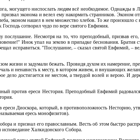
о­га, мо­гу­ще­го нис­по­слать лю­дям всё необ­хо­ди­мое. Од­на­жды в 
при­звал эко­но­ма и ве­лел ему на­кор­мить стран­ни­ков. Эко­ном от­ве
 хле­ба, эко­ном на­шел в нем мно­же­ство хле­бов. То же про­изо­шло с 
 Гос­подь со­тво­рил чу­до по ве­ре свя­то­го Ев­фи­мия.
му по­слу­ша­ние. Несмот­ря на то, что пре­по­доб­ный, при­звав его, 
но­ве­ние!" Инок упал на зем­лю в при­пад­ке бес­но­ва­ния. Бра­тия ст
бе­щал ис­пра­вить­ся. "По­слу­ша­ние, – ска­зал свя­той Ев­фи­мий, – ве
ра­зом жиз­ни и за­ду­ма­ли бе­жать. Про­ви­дя ду­хом их на­ме­ре­ние, п
­чаль и нена­висть к ме­сту, в ко­то­ром жи­вем, и вну­ша­ю­щих же­ла­н
ое де­ло до­сти­га­ет­ся не ме­стом, а твер­дой во­лей и ве­рою. И де­ре­
ен­ный про­тив ере­си Несто­рия. Пре­по­доб­ный Ев­фи­мий ра­до­вал­с
то­рия.
в ере­си Ди­о­ско­ра, ко­то­рый, в про­ти­во­по­лож­ность Несто­рию, у
а­зы­ва­е­мая ересь мо­но­фи­зи­тов).
Со­бо­ра и при­знал его пра­во­слав­ным. Весть об этом быст­ро рас­про
ис­по­ве­да­ние Хал­ки­дон­ско­го Со­бо­ра.