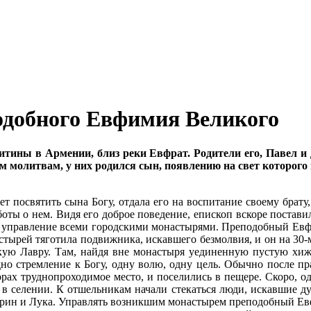
подобного Евфимия Великого
­ти­ны в Ар­ме­нии, близ ре­ки Ев­фрат. Ро­ди­те­ли его, Па­вел и Д
м мо­лит­вам, у них ро­дил­ся сын, по­яв­ле­нию на свет ко­то­ро­го 
 по­свя­тить сы­на Бо­гу, от­да­ла его на вос­пи­та­ние сво­е­му бра­ту,
бо­ты о нем. Ви­дя его доб­рое по­ве­де­ние, епи­скоп вско­ре по­ста­в
 управ­ле­ние все­ми го­род­ски­ми мо­на­сты­ря­ми. Пре­по­доб­ный Ев­ф
­сты­рей тя­го­ти­ла по­движ­ни­ка, ис­кав­ше­го без­мол­вия, и он на 3
кую Лав­ру. Там, най­дя вне мо­на­сты­ря уеди­нен­ную пу­стую хи­жи­н
д­но стрем­ле­ние к Бо­гу, од­ну во­лю, од­ну цель. Обыч­но по­сле пра
­рах труд­но­про­хо­ди­мое ме­сто, и по­се­ли­лись в пе­ще­ре. Ско­ро, 
и в се­ле­нии. К от­шель­ни­кам на­ча­ли сте­кать­ся лю­ди, ис­кав­шие д
ин и Лу­ка. Управ­лять воз­ник­шим мо­на­сты­рем пре­по­доб­ный Ев­фи