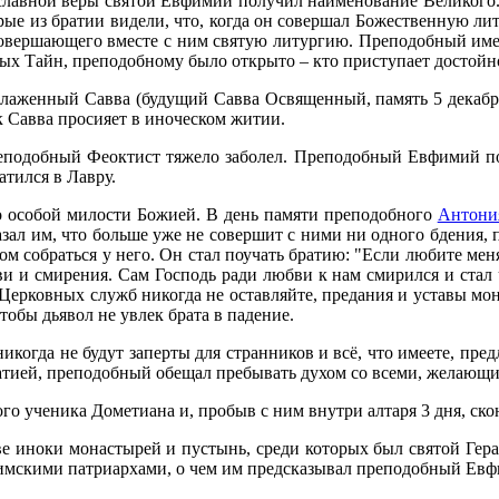
ав­ной ве­ры свя­той Ев­фи­мий по­лу­чил на­име­но­ва­ние Ве­ли­ко­го. 
рые из бра­тии ви­де­ли, что, ко­гда он со­вер­шал Бо­же­ствен­ную ли
­вер­ша­ю­ще­го вме­сте с ним свя­тую ли­тур­гию. Пре­по­доб­ный имел
ых Тайн, пре­по­доб­но­му бы­ло от­кры­то – кто при­сту­па­ет до­стой­н
ла­жен­ный Сав­ва (бу­ду­щий Сав­ва Освя­щен­ный, па­мять 5 де­каб­
 Сав­ва про­си­я­ет в ино­че­ском жи­тии.
по­доб­ный Фео­к­тист тя­же­ло за­бо­лел. Пре­по­доб­ный Ев­фи­мий по
­тил­ся в Лав­ру.
 осо­бой ми­ло­сти Бо­жи­ей. В день па­мя­ти пре­по­доб­но­го
Ан­то­ни
ка­зал им, что боль­ше уже не со­вер­шит с ни­ми ни од­но­го бде­ния, 
ом со­брать­ся у него. Он стал по­учать бра­тию: "Ес­ли лю­би­те ме­ня, 
юб­ви и сми­ре­ния. Сам Гос­подь ра­ди люб­ви к нам сми­рил­ся и стал
 Цер­ков­ных служб ни­ко­гда не остав­ляй­те, пре­да­ния и уста­вы мо­на
чтобы дья­вол не увлек бра­та в па­де­ние.
и­ко­гда не бу­дут за­пер­ты для стран­ни­ков и всё, что име­е­те, пред
бра­ти­ей, пре­по­доб­ный обе­щал пре­бы­вать ду­хом со все­ми, же­ла­ю­щ
го уче­ни­ка До­ме­ти­а­на и, про­быв с ним внут­ри ал­та­ря 3 дня, скон
тве ино­ки мо­на­сты­рей и пу­стынь, сре­ди ко­то­рых был свя­той Ге­р
м­ски­ми пат­ри­ар­ха­ми, о чем им пред­ска­зы­вал пре­по­доб­ный Ев­