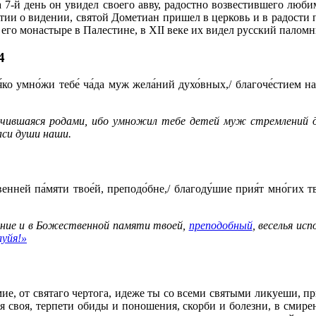
7-й день он уви­дел сво­е­го ав­ву, ра­дост­но воз­ве­стив­ше­го лю­би­
и о ви­де­нии, свя­той До­ме­ти­ан при­шел в цер­ковь и в ра­до­сти 
в его мо­на­сты­ре в Па­ле­стине, в XII ве­ке их ви­дел рус­ский па­лом­
4
́ко умно́жи тебе́ ча́да муж жела́ний духо́вных,/ благоче́стием на
мучившаяся родами, ибо умножил тебе детей муж стремлений д
аси души наши.
венней па́мяти твое́й, преподо́бне,/ благоду́шие прия́т мно́гих тв
ние и в Божественной памяти твоей,
преподобный
, веселья ис
луйя!»
, от святаго чертога, идеже ты со всеми святыми ликуеши, при
я своя, терпети обиды и поношения, скорби и болезни, в смирен