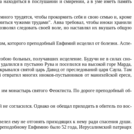
а на­хо­дить­ся в по­слу­ша­нии и сми­ре­нии, а в уме иметь па­мять
 мно­го тру­дят­ся, чтобы про­кор­мить се­бя и свою се­мью и, кро­ме
мить­ся чу­жи­ми тру­да­ми". Ав­ва тре­бо­вал, чтобы ино­ки хра­ни­ли
оз­во­лял сле­до­вать сво­ей во­ле, но на­став­лял их вку­шать об­щую
ом, ко­то­ро­го пре­по­доб­ный Ев­фи­мий ис­це­лил от бо­лез­ни. Ас­пе­
с со­бою боль­ных, по­лу­чав­ших ис­це­ле­ние. Бу­дучи не в си­лах сно­
уда­лил­ся в пу­сты­ню Ру­ва и по­се­лил­ся на вы­со­кой го­ре Мар­да,
кры­вал­ся свя­той царь Да­вид от пре­сле­до­ва­ний ца­ря Са­у­ла. Там
 от­вра­тил мно­гих ино­ков-пу­стын­ни­ков от ма­ни­хей­ской ере­си,
 им мо­на­стырь свя­то­го Фео­к­ти­ста. По до­ро­ге пре­по­доб­ный об­
 не со­гла­сил­ся. Од­на­ко он обе­щал при­хо­дить в оби­тель по вос­
е­лел ему не от­го­нять при­хо­дя­щих к нему ра­ди спа­се­ния ду­ши.
ре­по­доб­но­му Ев­фи­мию бы­ло 52 го­да, Иеру­са­лим­ский пат­ри­арх