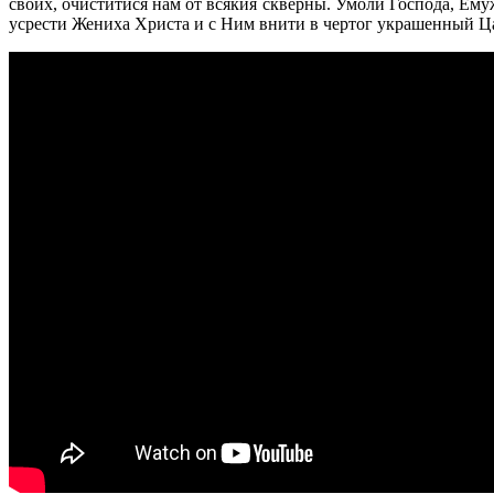
своих, очиститися нам от всякия скверны. Умоли Господа, Ем
усрести Жениха Христа и с Ним внити в чертог украшенный Ц