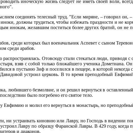
о­во­дить ино­че­скую жизнь сле­ду­ет не иметь сво­ей во­ли, все­гд
но­го".
с­ли­ем со­еди­нять те­лес­ный труд. "Ес­ли ми­ряне, – го­во­рил он, –
 ино­ки, долж­ны тру­дить­ся, чтобы из­бе­жать празд­но­сти и не кор­
о­дым ино­кам, же­лав­шим по­стить­ся бо­лее дру­гих бра­тий, он не п
ов, сре­ди ко­то­рых был во­е­на­чаль­ник Ас­пе­вет с сы­ном Те­ре­во­н
ом сре­ди ара­бов.
о рас­про­стра­ня­лась. Ото­всю­ду ста­ли сте­кать­ся лю­ди, при­во­дя 
ы­ря, взяв с со­бой толь­ко бли­жай­ше­го уче­ни­ка До­ме­ти­а­на. Он 
бил­ся в пу­сты­ню Зиф и по­се­лил­ся в пе­ще­ре, в ко­то­рой неко­гда с
 Да­ви­до­вой устро­ил цер­ковь. В то вре­мя пре­по­доб­ный Ев­фи­мий
ни­ка, лю­бив­ше­го без­мол­вие, и он ре­шил вер­нуть­ся в остав­лен­ный
о­след­ствии бы­ло по­гре­бе­но его свя­тое те­ло.
му Ев­фи­мию и мо­лил его вер­нуть­ся в мо­на­стырь, но пре­по­доб­ный
ти, ни устра­и­вать ки­но­вию или Лав­ру, но Гос­подь в ви­де­нии по­в
 устро­ил Лав­ру по об­раз­цу Фа­ран­ской Лав­ры. В 429 го­ду, ко­гда п
и­те­ров и диа­ко­нов.