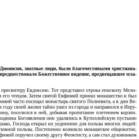
и­о­ни­сия, знат­ные лю­ди, бы­ли бла­го­че­сти­вы­ми хри­сти­а­на­
пред­ше­ство­ва­ло Бо­же­ствен­ное ви­де­ние, пред­ве­щав­шее мла­
 пре­сви­те­ру Ев­док­сию. Тот пред­ста­вил от­ро­ка епи­ско­пу Ме­ли­
ил его чте­цом. За­тем свя­той Ев­фи­мий при­нял мо­на­ше­ство и был
и­мий ча­сто по­се­щал мо­на­стырь свя­то­го По­ли­евк­та, а в дни Ве­
0-м го­ду сво­ей жиз­ни тай­но ушел из го­ро­да и на­пра­вил­ся в Иеру­
у, по­се­лил­ся в ней, до­бы­вая про­пи­та­ние пле­те­ни­ем кор­зин.
зд­ни­ка Бо­го­яв­ле­ния они уда­ля­лись в Ку­тил­лий­скую пу­сты­ню
од­на­ко, Гос­подь от­крыл их уеди­не­ние для поль­зы мно­гих лю­дей:
у­хов­ной поль­зы. По­сте­пен­но воз­ник­ло мо­на­ше­ское об­ще­жи­тие,
­мий по­ру­чил сво­е­му дру­гу Фео­к­ти­сту, а сам стал ду­хов­ни­ком