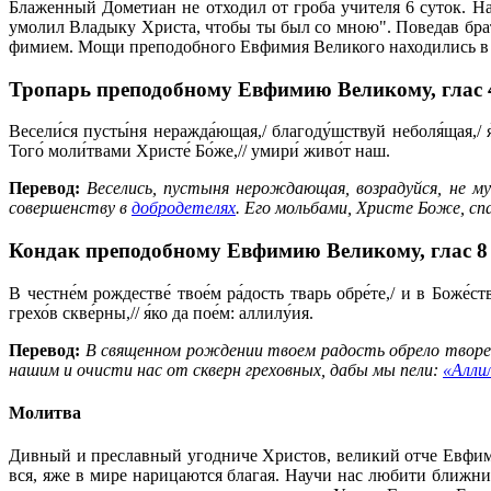
Бла­жен­ный До­ме­ти­ан не от­хо­дил от гро­ба учи­те­ля 6 су­ток. На 
умо­лил Вла­ды­ку Хри­ста, чтобы ты был со мною". По­ве­дав бра­ти
фи­ми­ем. Мо­щи пре­по­доб­но­го Ев­фи­мия Ве­ли­ко­го на­хо­ди­лись 
Тропарь преподобному Евфимию Великому,
глас 
Весели́ся пусты́ня неражда́ющая,/ благоду́шствуй неболя́щая,/ я
Того́ моли́твами Христе́ Бо́же,// умири́ живо́т наш.
Перевод:
Веселись, пустыня нерождающая, возрадуйся, не 
совершенству в
добродетелях
. Его мольбами, Христе Боже, сп
Кондак преподобному Евфимию Великому,
глас 8
В честне́м рождестве́ твое́м ра́дость тварь обре́те,/ и в Боже́ст
грехо́в скве́рны,// я́ко да пое́м: аллилу́ия.
Перевод:
В священном рождении твоем радость обрело творе
нашим и очисти нас от скверн греховных, дабы мы пели:
«Алли
Молитва
Дивный и преславный угодниче Христов, великий отче Евфимие
вся, яже в мире нарицаются благая. Научи нас любити ближни