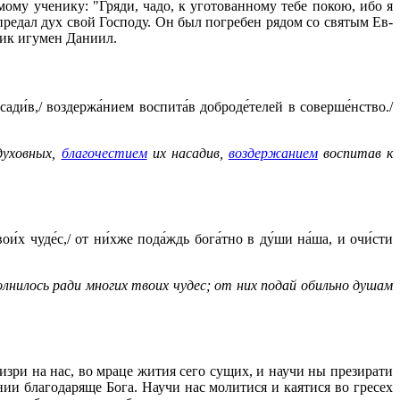
мо­му уче­ни­ку: "Гря­ди, ча­до, к уго­то­ван­но­му те­бе по­кою, ибо я
пре­дал дух свой Гос­по­ду. Он был по­гре­бен ря­дом со свя­тым Ев­
ник игу­мен Да­ни­ил.
сади́в,/ воздержа́нием воспита́в доброде́телей в соверше́нство./
уховных,
благочестием
их насадив,
воздержанием
воспитав к
ои́х чуде́с,/ от ни́хже пода́ждь бога́тно в ду́ши на́ша, и очи́сти
полнилось ради многих твоих чудес; от них подай обильно душам
зри на нас, во мраце жития сего сущих, и научи ны презирати
ии благодаряще Бога. Научи нас молитися и каятися во гресех