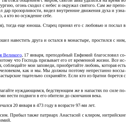
Тя­го­тясь об­ще­ни­ем с ми­ром, свя­той ав­ва уда­лил­ся на вре­мя во
­тур­гию, огонь схо­дил с небес и окру­жал свя­то­го. Сам же пре­по­
 дар про­зор­ли­во­сти, ви­дел внут­рен­ние дви­же­ния ду­ха и узна­
о, а кто во осуж­де­ние се­бе.
ря), то­гда еще юно­ша. Ста­рец при­нял его с лю­бо­вью и по­слал в
­шел на­ве­стить дру­га и остал­ся в мо­на­сты­ре, про­стил­ся с ним,
я Ве­ли­ко­го
, 17 ян­ва­ря, пре­по­доб­ный Ев­фи­мий бла­го­сло­вил со­
по­то­му что Гос­подь при­зы­ва­ет его от вре­мен­ной жиз­ни. Все ис­
со­блю­дай­те мои за­по­ве­ди, при­об­ре­тай­те лю­бовь, ко­то­рая есть
 че­ло­ве­ком, как и мы. Мы долж­ны по­это­му непре­стан­но вос­сы­
­стыр­ские тща­тель­но со­хра­няй­те. Ес­ли кто из бра­тии бо­рет­ся с
­ла­гай­те нуж­да­ю­щим­ся, бед­ству­ю­щим же в на­па­стях по си­ле по­
и­ми нести по­дви­ги в его оби­те­ли до скон­ча­ния ве­ка.
­чал­ся 20 ян­ва­ря в 473 го­ду в воз­расте 97-ми лет.
а­сим. При­был так­же пат­ри­арх Ана­ста­сий с кли­ром, нит­рий­ские
фи­мий.