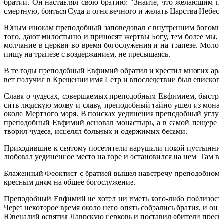
бра­тии. Он на­став­лял свою бра­тию: "Знай­те, что же­ла­ю­щим пр
смерт­ную, бо­ять­ся Су­да и ог­ня веч­но­го и же­лать Цар­ства Небес­
Юным ино­кам пре­по­доб­ный за­по­ве­до­вал с внут­рен­ним бо­го­мы
то­го, да­ют ми­ло­сты­ню и при­но­сят жерт­вы Бо­гу, тем бо­лее мы,
мол­ча­ние в церк­ви во вре­мя бо­го­слу­же­ния и на тра­пе­зе. Мо­л
пи­щу на тра­пе­зе с воз­дер­жа­ни­ем, не пре­сы­ща­ясь.
В те го­ды пре­по­доб­ный Ев­фи­мий об­ра­тил и кре­стил мно­гих ара­б
вет по­лу­чил в Кре­ще­нии имя Петр и впо­след­ствии был епи­ско­п
Сла­ва о чу­де­сах, со­вер­ша­е­мых пре­по­доб­ным Ев­фи­ми­ем, быст­р
сить люд­скую мол­ву и сла­ву, пре­по­доб­ный тай­но ушел из мо­на­ст
око­ло Мерт­во­го мо­ря. В по­ис­ках уеди­не­ния пре­по­доб­ный углу­
пре­по­доб­ный Ев­фи­мий ос­но­вал мо­на­стырь, а в са­мой пе­ще­ре
тво­рил чу­де­са, ис­це­лял боль­ных и одер­жи­мых бе­са­ми.
При­хо­див­шие к свя­то­му по­се­ти­те­ли на­ру­ша­ли по­кой пу­стын­
лю­бо­вал уеди­нен­ное ме­сто на го­ре и оста­но­вил­ся на нем. Там вп
Бла­жен­ный Фео­к­тист с бра­ти­ей вы­шел на­встре­чу пре­по­доб­но­
крес­ным дням на об­щее бо­го­слу­же­ние.
Пре­по­доб­ный Ев­фи­мий не хо­тел ни иметь ко­го-ли­бо по­бли­зо­с
Через неко­то­рое вре­мя око­ло него опять со­бра­лись бра­тия, и он
Юве­на­лий освя­тил Лавр­скую цер­ковь и по­ста­вил оби­те­ли пре­св