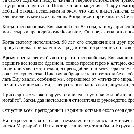
За свою по­движ­ни­че­скую жизнь и твер­дое ис­по­ве­да­ние пра­во­сл
внут­рен­нюю пу­сты­ню. По­сле его воз­вра­ще­ния в Лав­ру неко­то­
доб­ный от­крыл несколь­ким ино­кам, что ча­сто ви­дел Ан­ге­ла, со
вал че­ло­ве­че­ские по­мыш­ле­ния. Ко­гда ино­ки при­ча­ща­лись Свя­т
Ко­гда пре­по­доб­но­му Ев­фи­мию бы­ло 82 го­да, к нему при­шел б
мо­на­стырь к пре­по­доб­но­му Фео­к­ти­сту. Он пред­ска­зал, что инок
Ко­гда свя­то­му ис­пол­ни­лось 90 лет, его спо­движ­ник и друг пре­
при­сут­ство­вал при кон­чине. Пре­дав те­ло по­гре­бе­нию, он воз­вра
Вре­мя пре­став­ле­ния бы­ло от­кры­то пре­по­доб­но­му Ев­фи­мию по
вер­шить все­нощ­ное бде­ние и, со­звав пре­сви­те­ров к ал­та­рю, с
пол­ни­лись ве­ли­кой пе­ча­ли, а пре­по­доб­ный по­ве­лел бра­тии утр
со­юз со­вер­шен­ства. Ни­ка­кая доб­ро­де­тель невоз­мож­на без л
лать Ему хва­лы, осо­бен­но мы, от­рек­ши­е­ся от мя­теж­но­го ми­ра.
нечи­сты­ми по­мыс­ла­ми, – непре­стан­но на­став­ляй­те, по­учай­те, 
При­со­еди­няю так­же и дру­гую за­по­ведь: пусть во­ро­та оби­те­ли н
мо­гай­те". За­тем, дав на­став­ле­ния от­но­си­тель­но ру­ко­вод­ства 
От­пу­стив всех, пре­по­доб­ный Ев­фи­мий оста­вил око­ло се­бя од­но­
На по­гре­бе­ние свя­то­го ав­вы немед­лен­но стек­лись во мно­же­с
ино­ки Мар­ти­рий и Илия, ко­то­рые впо­след­ствии бы­ли Иеру­са­ли