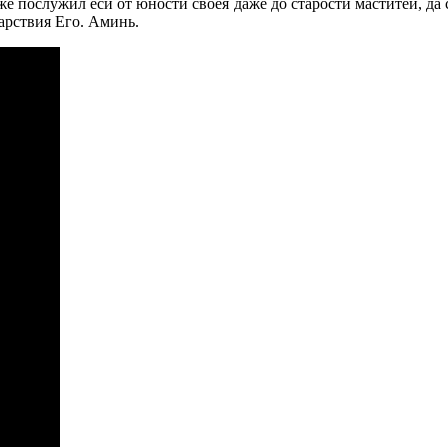
уже послужил еси от юности своея даже до старости маститей, д
арствия Его. Аминь.